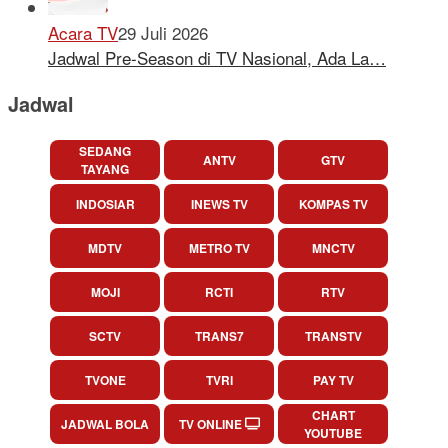
Acara TV
29 Juli 2026
Jadwal Pre-Season di TV Nasional, Ada La…
Jadwal
SEDANG
ANTV
GTV
TAYANG
INDOSIAR
INEWS TV
KOMPAS TV
MDTV
METRO TV
MNCTV
MOJI
RCTI
RTV
SCTV
TRANS7
TRANSTV
TVONE
TVRI
PAY TV
CHART
JADWAL BOLA
TV ONLINE
YOUTUBE