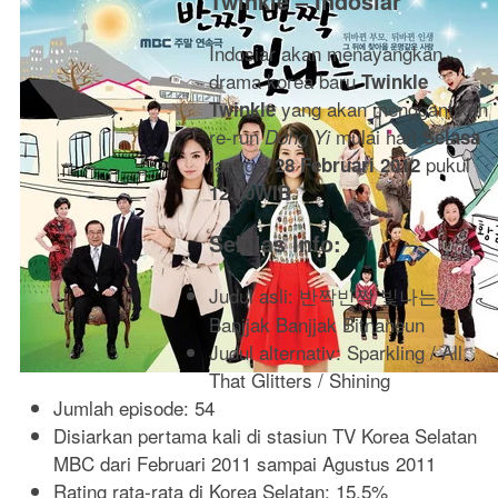
Twinkle – Indosiar
Indosiar akan menayangkan
drama korea baru
Twinkle
yang akan menggantikan
Twinkle
re-run
mulai hari
Dong Yi
Selasa
tanggal
pukul
28 Februari 2012
.
12.00WIB
Sekilas Info:
Judul asli: 반짝반짝 빛나는 /
Banjjak Banjjak Bitnaneun
Judul alternativ: Sparkling / All
That Glitters / Shining
Jumlah episode: 54
Disiarkan pertama kali di stasiun TV Korea Selatan
MBC dari Februari 2011 sampai Agustus 2011
Rating rata-rata di Korea Selatan: 15.5%