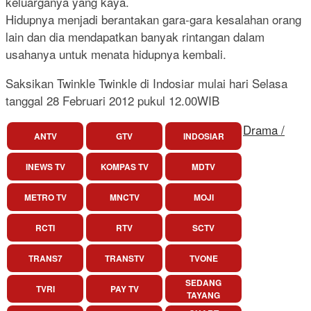
keluarganya yang kaya.
Hidupnya menjadi berantakan gara-gara kesalahan orang
lain dan dia mendapatkan banyak rintangan dalam
usahanya untuk menata hidupnya kembali.
Saksikan Twinkle Twinkle di Indosiar mulai hari Selasa
tanggal 28 Februari 2012 pukul 12.00WIB
Drama /
ANTV
GTV
INDOSIAR
INEWS TV
KOMPAS TV
MDTV
METRO TV
MNCTV
MOJI
RCTI
RTV
SCTV
TRANS7
TRANSTV
TVONE
SEDANG
TVRI
PAY TV
TAYANG