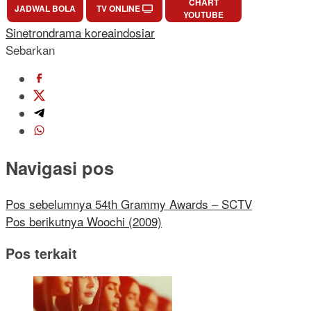
CHART
JADWAL BOLA
TV ONLINE
YOUTUBE
Sinetron
drama korea
indosiar
Sebarkan
Navigasi pos
Pos sebelumnya
54th Grammy Awards – SCTV
Pos berikutnya
Woochi (2009)
Pos terkait