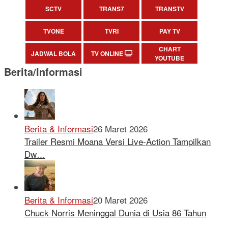
SCTV
TRANS7
TRANSTV
TVONE
TVRI
PAY TV
CHART
JADWAL BOLA
TV ONLINE
YOUTUBE
Berita/Informasi
Berita & Informasi
26 Maret 2026
Trailer Resmi Moana Versi Live-Action Tampilkan
Dw…
Berita & Informasi
20 Maret 2026
Chuck Norris Meninggal Dunia di Usia 86 Tahun