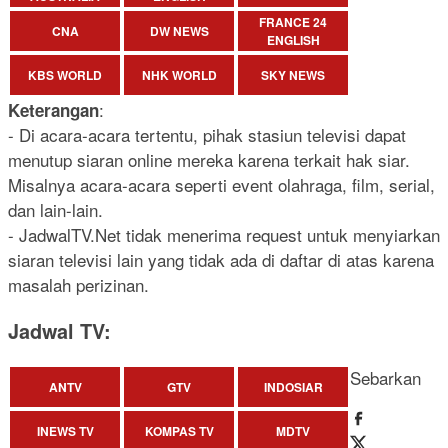
FRANCE 24
CNA
DW NEWS
ENGLISH
KBS WORLD
NHK WORLD
SKY NEWS
:
Keterangan
- Di acara-acara tertentu, pihak stasiun televisi dapat
menutup siaran online mereka karena terkait hak siar.
Misalnya acara-acara seperti event olahraga, film, serial,
dan lain-lain.
- JadwalTV.Net tidak menerima request untuk menyiarkan
siaran televisi lain yang tidak ada di daftar di atas karena
masalah perizinan.
Jadwal TV:
Sebarkan
ANTV
GTV
INDOSIAR
INEWS TV
KOMPAS TV
MDTV