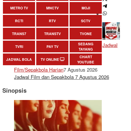
METRO TV
MNCTV
MOJI
RCTI
RTV
SCTV
TRANS7
TRANSTV
TVONE
SEDANG
Jadwal
TVRI
PAY TV
TAYANG
CHART
JADWAL BOLA
TV ONLINE
YOUTUBE
Film/Sepakbola Harian
7 Agustus 2026
Jadwal Film dan Sepakbola 7 Agustus 2026
Sinopsis