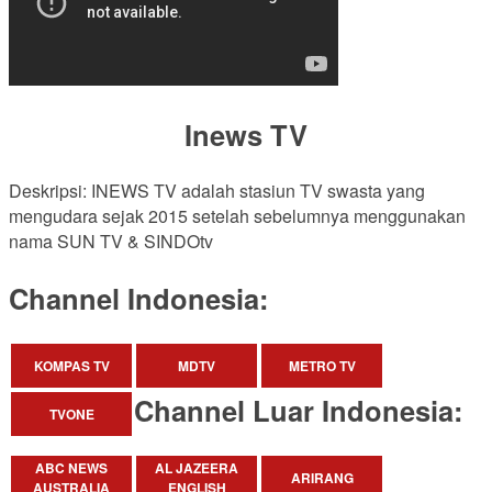
Inews TV
Deskripsi: INEWS TV adalah stasiun TV swasta yang
mengudara sejak 2015 setelah sebelumnya menggunakan
nama SUN TV & SINDOtv
Channel Indonesia:
KOMPAS TV
MDTV
METRO TV
Channel Luar Indonesia:
TVONE
ABC NEWS
AL JAZEERA
ARIRANG
AUSTRALIA
ENGLISH