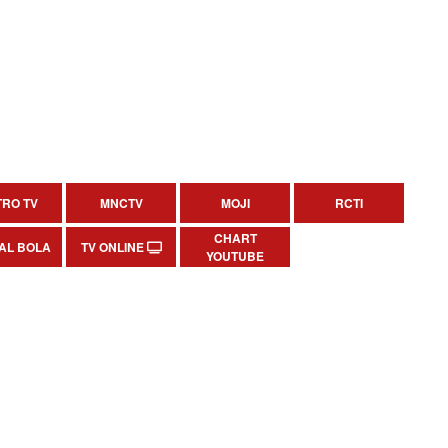
RO TV
MNCTV
MOJI
RCTI
CHART
AL BOLA
TV ONLINE
YOUTUBE