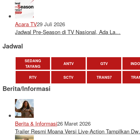
Acara TV
29 Juli 2026
Jadwal Pre-Season di TV Nasional, Ada La…
Jadwal
SEDANG
ANTV
GTV
INDO
TAYANG
RTV
SCTV
TRANS7
TRA
Berita/Informasi
Berita & Informasi
26 Maret 2026
Trailer Resmi Moana Versi Live-Action Tampilkan D