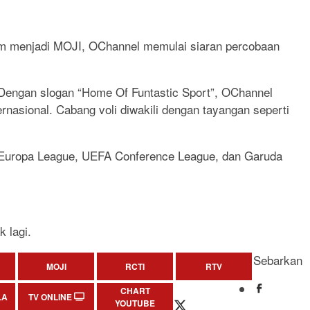
lum menjadi MOJI, OChannel memulai siaran percobaan
. Dengan slogan “Home Of Funtastic Sport”, OChannel
rnasional. Cabang voli diwakili dengan tayangan seperti
 Europa League, UEFA Conference League, dan Garuda
 lagi.
Sebarkan
MOJI
RCTI
RTV
CHART
LA
TV ONLINE
YOUTUBE