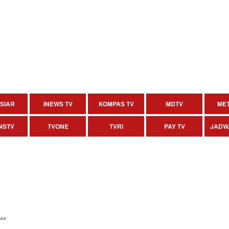
SIAR
INEWS TV
KOMPAS TV
MDTV
MET
NSTV
TVONE
TVRI
PAY TV
JADW
w…