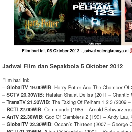
Jadwal Film dan Sepakbola 5 Oktober 2012
Film hari ini:
–
: Harry Potter And The Chamber Of 
GlobalTV 19.00WIB
–
: Hafalan Shalat Delisa (2011 – Chantiq
SCTV 20.30WIB
–
: The Taking Of Pelham 1 2 3 (2009 
TransTV 21.30WIB
–
: Commando (1985 – Arnold Schwarzene
RCTI 22.00WIB
–
: God Of Gamblers 2 (1991 – Andy Lau,
AnTV 22.30WIB
–
: Ocean’s Thirteen (2007 – George C
GlobalTV 22.30WIB
–
: Alien VS Predator (2004 – Sabtu diniha
RCTI 01.30WIB