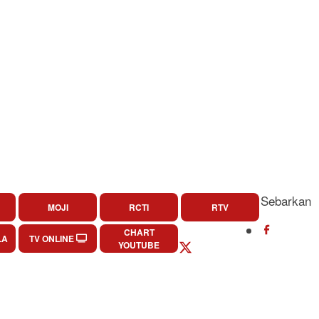
Sebarkan
MOJI
RCTI
RTV
CHART
LA
TV ONLINE
YOUTUBE