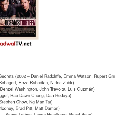
Secrets (2002 – Daniel Radcliffe, Emma Watson, Rupert Gri
 Schagerl, Reza Rahadian, Nirina Zubir)
– Denzel Washington, John Travolta, Luis Guzmán)
gger, Rae Dawn Chong, Dan Hedaya)
 Stephen Chow, Ng Man Tat)
looney, Brad Pitt, Matt Damon)
ri – Sanaa Lathan, Lance Henriksen, Raoul Bova)