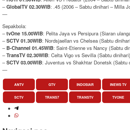
–
: .45 (2006 – Sabtu dinihari – Milla
GlobalTV 02.30WIB
—
Sepakbola:
–
: Pelita Jaya vs Persipura (Siaran ulang
tvOne 15.00WIB
–
: Nordsjaellan vs Chelsea (Sabtu dinihari
SCTV 01.30WIB
–
: Saint-Etienne vs Nancy (Sabtu din
B-Channel 01.45WIB
–
: Celta Vigo vs Sevilla (Sabtu dinihari
TransTV 02.30WIB
–
: Juventus vs Shakhtar Donetsk (Sabtu di
SCTV 03.00WIB
—
ANTV
GTV
INDOSIAR
INEWS TV
SCTV
TRANS7
TRANSTV
TVONE