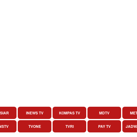
SIAR
INEWS TV
KOMPAS TV
MDTV
MET
NSTV
TVONE
TVRI
PAY TV
JADW