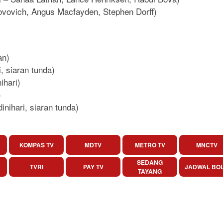
 Jovovich, Angus Macfayden, Stephen Dorff)
an)
, siaran tunda)
ihari)
)
nihari, siaran tunda)
KOMPAS TV
MDTV
METRO TV
MNCTV
SEDANG
TVRI
PAY TV
JADWAL BO
TAYANG