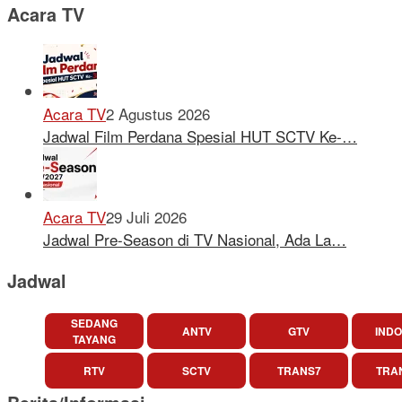
Acara TV
Acara TV
2 Agustus 2026
Jadwal Film Perdana Spesial HUT SCTV Ke-…
Acara TV
29 Juli 2026
Jadwal Pre-Season di TV Nasional, Ada La…
Jadwal
SEDANG
ANTV
GTV
INDO
TAYANG
RTV
SCTV
TRANS7
TRA