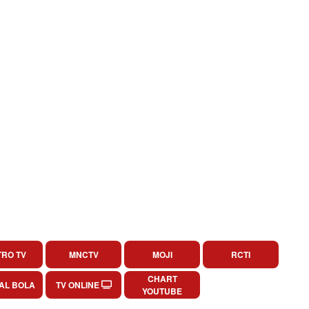
RO TV
MNCTV
MOJI
RCTI
CHART
AL BOLA
TV ONLINE
YOUTUBE