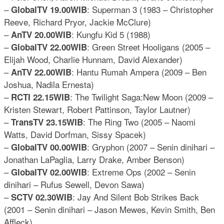
–
: Superman 3 (1983 – Christopher
GlobalTV 19.00WIB
Reeve, Richard Pryor, Jackie McClure)
–
: Kungfu Kid 5 (1988)
AnTV 20.00WIB
–
: Green Street Hooligans (2005 –
GlobalTV 22.00WIB
Elijah Wood, Charlie Hunnam, David Alexander)
–
: Hantu Rumah Ampera (2009 – Ben
AnTV 22.00WIB
Joshua, Nadila Ernesta)
–
: The Twilight Saga:New Moon (2009 –
RCTI 22.15WIB
Kristen Stewart, Robert Pattinson, Taylor Lautner)
–
: The Ring Two (2005 – Naomi
TransTV 23.15WIB
Watts, David Dorfman, Sissy Spacek)
–
: Gryphon (2007 – Senin dinihari –
GlobalTV 00.00WIB
Jonathan LaPaglia, Larry Drake, Amber Benson)
–
: Extreme Ops (2002 – Senin
GlobalTV 02.00WIB
dinihari – Rufus Sewell, Devon Sawa)
–
: Jay And Silent Bob Strikes Back
SCTV 02.30WIB
(2001 – Senin dinihari – Jason Mewes, Kevin Smith, Ben
Affleck)