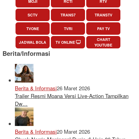
MOJI
RCTI
RTV
SCTV
TRANS7
TRANSTV
TVONE
TVRI
PAY TV
CHART
JADWAL BOLA
TV ONLINE
YOUTUBE
Berita/Informasi
Berita & Informasi
26 Maret 2026
Trailer Resmi Moana Versi Live-Action Tampilkan
Dw…
Berita & Informasi
20 Maret 2026