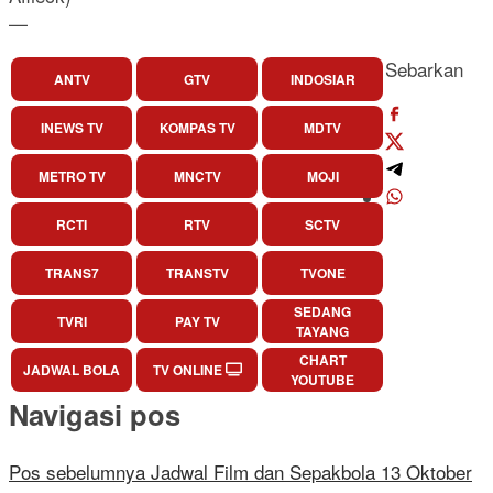
—
Sebarkan
ANTV
GTV
INDOSIAR
INEWS TV
KOMPAS TV
MDTV
METRO TV
MNCTV
MOJI
RCTI
RTV
SCTV
TRANS7
TRANSTV
TVONE
SEDANG
TVRI
PAY TV
TAYANG
CHART
JADWAL BOLA
TV ONLINE
YOUTUBE
Navigasi pos
Pos sebelumnya
Jadwal Film dan Sepakbola 13 Oktober