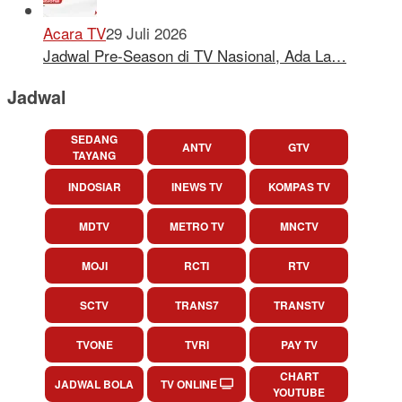
Acara TV
29 Juli 2026
Jadwal Pre-Season di TV Nasional, Ada La…
Jadwal
SEDANG
ANTV
GTV
TAYANG
INDOSIAR
INEWS TV
KOMPAS TV
MDTV
METRO TV
MNCTV
MOJI
RCTI
RTV
SCTV
TRANS7
TRANSTV
TVONE
TVRI
PAY TV
CHART
JADWAL BOLA
TV ONLINE
YOUTUBE