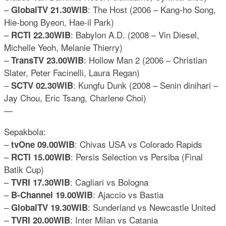
–
: The Host (2006 – Kang-ho Song,
GlobalTV 21.30WIB
Hie-bong Byeon, Hae-il Park)
–
: Babylon A.D. (2008 – Vin Diesel,
RCTI 22.30WIB
Michelle Yeoh, Melanie Thierry)
–
: Hollow Man 2 (2006 – Christian
TransTV 23.00WIB
Slater, Peter Facinelli, Laura Regan)
–
: Kungfu Dunk (2008 – Senin dinihari –
SCTV 02.30WIB
Jay Chou, Eric Tsang, Charlene Choi)
—
Sepakbola:
–
: Chivas USA vs Colorado Rapids
tvOne 09.00WIB
–
: Persis Selection vs Persiba (Final
RCTI 15.00WIB
Batik Cup)
–
: Cagliari vs Bologna
TVRI 17.30WIB
–
: Ajaccio vs Bastia
B-Channel 19.00WIB
–
: Sunderland vs Newcastle United
GlobalTV 19.30WIB
–
: Inter Milan vs Catania
TVRI 20.00WIB