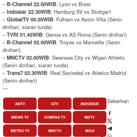
–
: Lyon vs Brest
B-Channel 22.00WIB
–
: Hamburg SV vs Stuttgart
Indosiar 22.30WIB
–
: Fulham vs Aston Villa (Senin
GlobalTV 00.05WIB
dinihari, siaran tunda)
–
: Genoa vs AS Roma (Senin dinihari)
TVRI 01.45WIB
–
: Troyes vs Marseille (Senin
B-Channel 02.00WIB
dinihari)
–
: Swansea City vs Wigan Athletic
MNCTV 02.00WIB
(Senin dinihari, siaran tunda)
–
: Real Sociedad vs Atletico Madrid
Trans7 02.30WIB
(Senin dinihari)
—
Sebarkan
ANTV
GTV
INDOSIAR
INEWS TV
KOMPAS TV
MDTV
METRO TV
MNCTV
MOJI