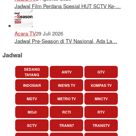
Jadwal Film Perdana Spesial HUT SCTV Ke-…
Acara TV
29 Juli 2026
Jadwal Pre-Season di TV Nasional, Ada La…
Jadwal
SEDANG
ANTV
GTV
TAYANG
INDOSIAR
INEWS TV
KOMPAS TV
MDTV
METRO TV
MNCTV
MOJI
RCTI
RTV
SCTV
TRANS7
TRANSTV