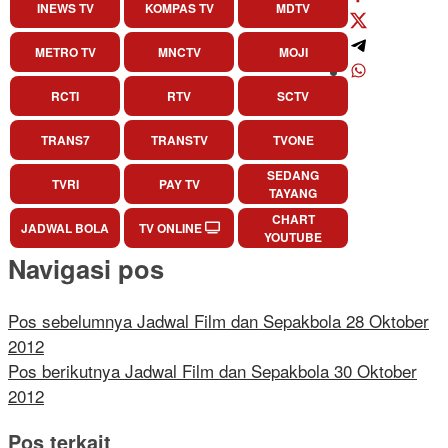
INEWS TV
KOMPAS TV
MDTV
METRO TV
MNCTV
MOJI
RCTI
RTV
SCTV
TRANS7
TRANSTV
TVONE
SEDANG
TVRI
PAY TV
TAYANG
CHART
JADWAL BOLA
TV ONLINE
YOUTUBE
Navigasi pos
Pos sebelumnya
Jadwal Film dan Sepakbola 28 Oktober
2012
Pos berikutnya
Jadwal Film dan Sepakbola 30 Oktober
2012
Pos terkait