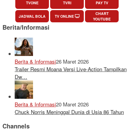
TVONE
TVRI
PAY TV
CHART
JADWAL BOLA
TV ONLINE
YOUTUBE
Berita/Informasi
Berita & Informasi
26 Maret 2026
Trailer Resmi Moana Versi Live-Action Tampilkan
Dw…
Berita & Informasi
20 Maret 2026
Chuck Norris Meninggal Dunia di Usia 86 Tahun
Channels