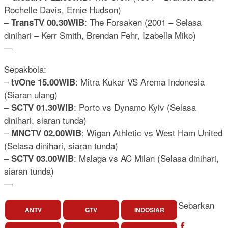
Rochelle Davis, Ernie Hudson)
–
: The Forsaken (2001 – Selasa
TransTV 00.30WIB
dinihari – Kerr Smith, Brendan Fehr, Izabella Miko)
—
Sepakbola:
–
: Mitra Kukar VS Arema Indonesia
tvOne 15.00WIB
(Siaran ulang)
–
: Porto vs Dynamo Kyiv (Selasa
SCTV 01.30WIB
dinihari, siaran tunda)
–
: Wigan Athletic vs West Ham United
MNCTV 02.00WIB
(Selasa dinihari, siaran tunda)
–
: Malaga vs AC Milan (Selasa dinihari,
SCTV 03.00WIB
siaran tunda)
—
Sebarkan
ANTV
GTV
INDOSIAR