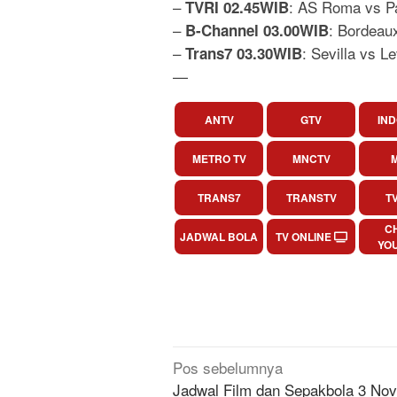
–
: AS Roma vs Pa
TVRI 02.45WIB
–
: Bordeaux
B-Channel 03.00WIB
–
: Sevilla vs L
Trans7 03.30WIB
—
ANTV
GTV
IND
METRO TV
MNCTV
M
TRANS7
TRANSTV
T
C
JADWAL BOLA
TV ONLINE
YO
Navigasi
Pos sebelumnya
pos
Jadwal Film dan Sepakbola 3 No