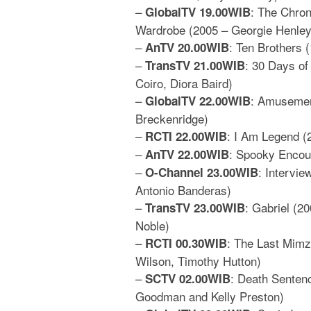
–
: The Chron
GlobalTV 19.00WIB
Wardrobe (2005 – Georgie Henley
–
: Ten Brothers 
AnTV 20.00WIB
–
: 30 Days of
TransTV 21.00WIB
Coiro, Diora Baird)
–
: Amusemen
GlobalTV 22.00WIB
Breckenridge)
–
: I Am Legend (2
RCTI 22.00WIB
–
: Spooky Encou
AnTV 22.00WIB
–
: Intervie
O-Channel 23.00WIB
Antonio Banderas)
–
: Gabriel (2
TransTV 23.00WIB
Noble)
–
: The Last Mimz
RCTI 00.30WIB
Wilson, Timothy Hutton)
–
: Death Sentenc
SCTV 02.00WIB
Goodman and Kelly Preston)