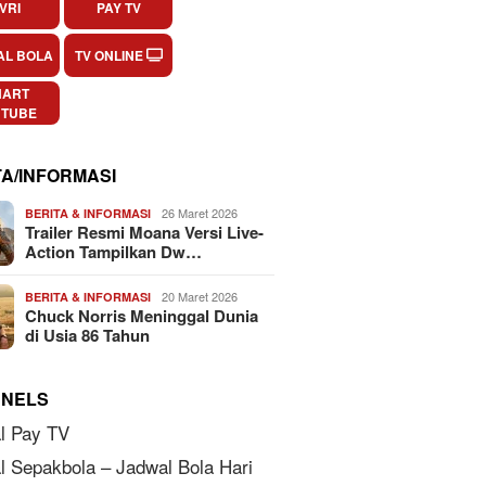
VRI
PAY TV
AL BOLA
TV ONLINE
HART
UTUBE
TA/INFORMASI
26 Maret 2026
BERITA & INFORMASI
Trailer Resmi Moana Versi Live-
Action Tampilkan Dw…
20 Maret 2026
BERITA & INFORMASI
Chuck Norris Meninggal Dunia
di Usia 86 Tahun
NELS
l Pay TV
l Sepakbola – Jadwal Bola Hari