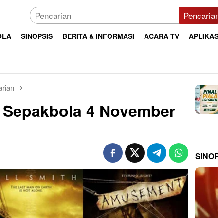
Pencaria
OLA
SINOPSIS
BERITA & INFORMASI
ACARA TV
APLIKAS
arian
n Sepakbola 4 November
SINO