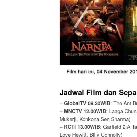
Jadwal Film dan Sepa
–
: The Ant B
GlobalTV 08.30WIB
–
: Laaga Chun
MNCTV 12.00WIB
Mukerji, Konkona Sen Sharma)
–
: Garfield 2:A T
RCTI 13.00WIB
Love Hewitt, Billy Connolly)