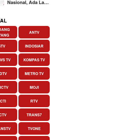
Nasional, Ada La…
AL
DANG
ANTV
YANG
GTV
INDOSIAR
WS TV
KOMPAS TV
DTV
METRO TV
NCTV
MOJI
CTI
RTV
CTV
TRANS7
ANSTV
TVONE