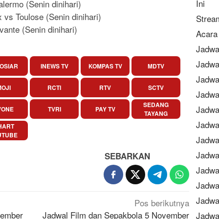
Ini
lermo (Senin dinihari)
 vs Toulose (Senin dinihari)
Strea
evante (Senin dinihari)
Acara 
Jadwa
Jadwa
OSIAR
INEWS TV
KOMPAS TV
MDTV
Jadwa
OJI
RCTI
RTV
SCTV
Jadwa
SEDANG
Jadwa
VONE
TVRI
PAY TV
TAYANG
Jadwa
HART
UTUBE
Jadwa
Jadwa
SEBARKAN
Jadwa
Jadwa
Jadwal
Pos berikutnya
vember
Jadwal Film dan Sepakbola 5 November
Jadwa