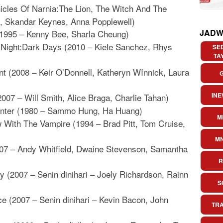
icles Of Narnia:The Lion, The Witch And The
, Skandar Keynes, Anna Popplewell)
JADW
(1995 – Kenny Bee, Sharla Cheung)
 Night:Dark Days (2010 – Kiele Sanchez, Rhys
SE
TA
t (2008 – Keir O’Donnell, Katheryn WInnick, Laura
INE
007 – Will Smith, Alice Braga, Charlie Tahan)
nter (1980 – Sammo Hung, Ha Huang)
M
w With The Vampire (1994 – Brad Pitt, Tom Cruise,
M
007 – Andy Whitfield, Dwaine Stevenson, Samantha
R
y (2007 – Senin dinihari – Joely Richardson, Rainn
S
e (2007 – Senin dinihari – Kevin Bacon, John
TR