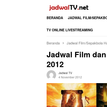
Loncat
ke
konten
BERANDA
JADWAL FILM/SEPAKB
TV ONLINE LIVESTREAMING
Beranda
Jadwal Film/Sepakbola H
Jadwal Film da
2012
Jadwal TV
4 November 2012