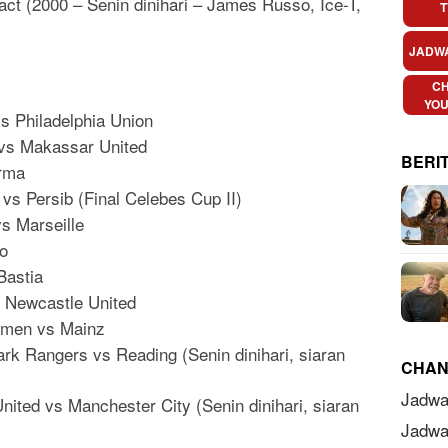
act (2000 – Senin dinihari – James Russo, Ice-T,
T
JADW
C
YO
vs Philadelphia Union
a vs Makassar United
BERI
arma
 vs Persib (Final Celebes Cup II)
vs Marseille
no
Bastia
s Newcastle United
emen vs Mainz
rk Rangers vs Reading (Senin dinihari, siaran
CHAN
Jadwa
ited vs Manchester City (Senin dinihari, siaran
Jadwa