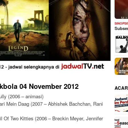
SINOPSI
Subser
kbola 04 November 2012
ACAR
ully (2006 – animasi)
ari Mein Daag (2007 – Abhishek Bachchan, Rani
ail Of Two Kitties (2006 – Breckin Meyer, Jennifer