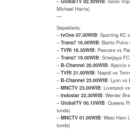
–
: Sonic Imp
GlobalTV 02.30WIB
Michael Harris)
—
Sepakbola:
–
: Sporting KC 
tvOne 07.00WIB
–
: Barito Putr
Trans7 16.00WIB
–
: Pescara vs P
TVRI 18.30WIB
–
: Sriwijaya FC
Trans7 19.00WIB
–
: Ajaccio 
B-Channel 20.00WIB
–
: Napoli vs Tori
TVRI 21.00WIB
–
: Lyon vs 
B-Channel 23.00WIB
–
: Liverpool v
MNCTV 23.00WIB
–
: Werder Br
Indosiar 23.30WIB
–
: Queens Pa
GlobalTV 00.15WIB
tunda)
–
: West Ham Un
MNCTV 01.00WIB
tunda)