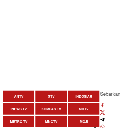
Sebarkan
ANTV
GTV
INDOSIAR
INEWS TV
KOMPAS TV
MDTV
METRO TV
MNCTV
MOJI