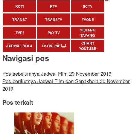
RCTI
RTV
SCTV
TRANS7
TRANSTV
TVONE
SEDANG
TVRI
PAY TV
TAYANG
CHART
JADWAL BOLA
TV ONLINE
YOUTUBE
Navigasi pos
Pos sebelumnya
Jadwal Film 29 November 2019
Pos berikutnya
Jadwal Film dan Sepakbola 30 November
2019
Pos terkait