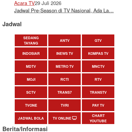
Acara TV
29 Juli 2026
Jadwal Pre-Season di TV Nasional, Ada La…
Jadwal
SEDANG
ANTV
GTV
TAYANG
INDOSIAR
INEWS TV
KOMPAS TV
MDTV
METRO TV
MNCTV
MOJI
RCTI
RTV
SCTV
TRANS7
TRANSTV
TVONE
TVRI
PAY TV
CHART
JADWAL BOLA
TV ONLINE
YOUTUBE
Berita/Informasi