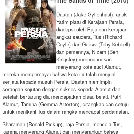
The Sands of Time (2010)
Dastan (Jake Gyllenhaal), anak
Yatim piatu di Kerajaan Persia,
diadopsi oleh Raja dan kerajaan
angkat saudara, Tus (Richard
Coyle) dan Garsiv (Toby Kebbell),
dan pamannya, Nizam (Ben
Kingsley) merencanakan
menyerang kota suci Alamut,
mereka mempercayai bahwa kota ini telah menjual
senjata kepada musuh Persia. Dastan memimpin
serangan kejutan dengan sukses kepada Alamut dan
setelah bertarung dia mendapatkan pisau belati. Putri
Alamut, Tamina (Gemma Arterton), ditangkap dan setuju
untuk menikahi Tus dalam rangka mencapai perdamaian.
Sharaman (Ronald Pickup), raja Persia, mencela Tus,
karena menyerang Alamut dan menyarankan bahwa