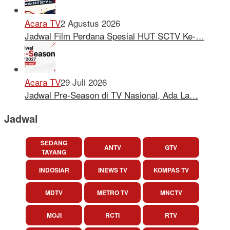
Acara TV
2 Agustus 2026
Jadwal Film Perdana Spesial HUT SCTV Ke-…
Acara TV
29 Juli 2026
Jadwal Pre-Season di TV Nasional, Ada La…
Jadwal
SEDANG
ANTV
GTV
TAYANG
INDOSIAR
INEWS TV
KOMPAS TV
MDTV
METRO TV
MNCTV
MOJI
RCTI
RTV