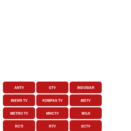
ANTV
GTV
INDOSIAR
INEWS TV
KOMPAS TV
MDTV
METRO TV
MNCTV
MOJI
RCTI
RTV
SCTV