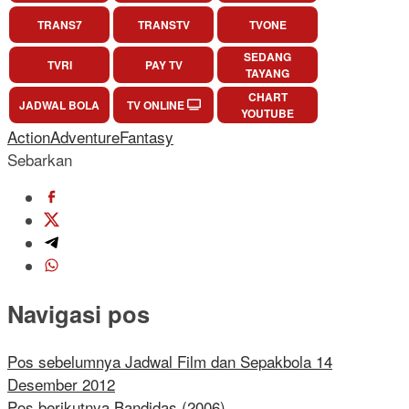
TRANS7
TRANSTV
TVONE
SEDANG
TVRI
PAY TV
TAYANG
CHART
JADWAL BOLA
TV ONLINE
YOUTUBE
Action
Adventure
Fantasy
Sebarkan
Navigasi pos
Pos sebelumnya
Jadwal Film dan Sepakbola 14
Desember 2012
Pos berikutnya
Bandidas (2006)