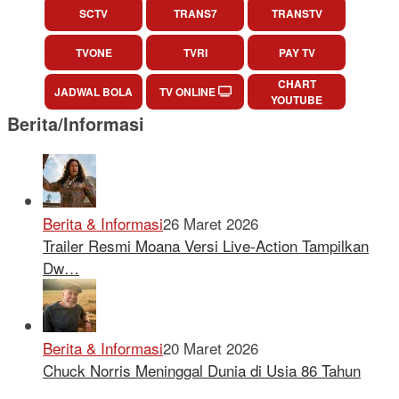
SCTV
TRANS7
TRANSTV
TVONE
TVRI
PAY TV
CHART
JADWAL BOLA
TV ONLINE
YOUTUBE
Berita/Informasi
Berita & Informasi
26 Maret 2026
Trailer Resmi Moana Versi Live-Action Tampilkan
Dw…
Berita & Informasi
20 Maret 2026
Chuck Norris Meninggal Dunia di Usia 86 Tahun