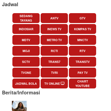
Jadwal
SEDANG
ANTV
GTV
TAYANG
INDOSIAR
INEWS TV
KOMPAS TV
MDTV
METRO TV
MNCTV
MOJI
RCTI
RTV
SCTV
TRANS7
TRANSTV
TVONE
TVRI
PAY TV
CHART
JADWAL BOLA
TV ONLINE
YOUTUBE
Berita/Informasi