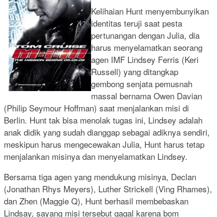
Kelihaian Hunt menyembunyikan
identitas teruji saat pesta
pertunangan dengan Julia, dia
harus menyelamatkan seorang
agen IMF Lindsey Ferris (Keri
Russell) yang ditangkap
gembong senjata pemusnah
massal bernama Owen Davian
(Philip Seymour Hoffman) saat menjalankan misi di
Berlin. Hunt tak bisa menolak tugas ini, Lindsey adalah
anak didik yang sudah dianggap sebagai adiknya sendiri,
meskipun harus mengecewakan Julia, Hunt harus tetap
menjalankan misinya dan menyelamatkan Lindsey.
Bersama tiga agen yang mendukung misinya, Declan
(Jonathan Rhys Meyers), Luther Strickell (Ving Rhames),
dan Zhen (Maggie Q), Hunt berhasil membebaskan
Lindsay, sayang misi tersebut gagal karena bom