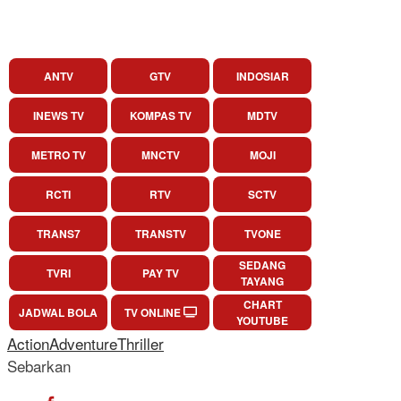
ANTV
GTV
INDOSIAR
INEWS TV
KOMPAS TV
MDTV
METRO TV
MNCTV
MOJI
RCTI
RTV
SCTV
TRANS7
TRANSTV
TVONE
SEDANG
TVRI
PAY TV
TAYANG
CHART
JADWAL BOLA
TV ONLINE
YOUTUBE
Action
Adventure
Thriller
Sebarkan