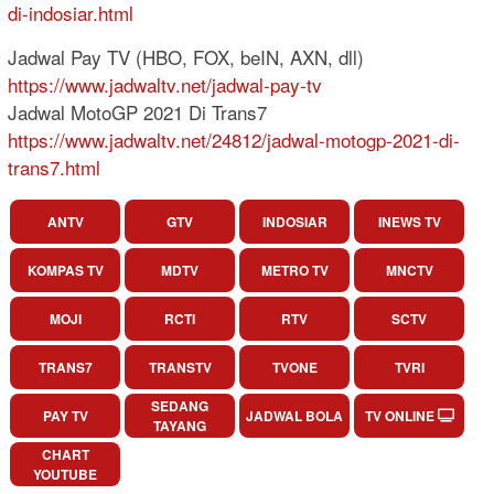
di-indosiar.html
Jadwal Pay TV (HBO, FOX, beIN, AXN, dll)
https://www.jadwaltv.net/jadwal-pay-tv
Jadwal MotoGP 2021 Di Trans7
https://www.jadwaltv.net/24812/jadwal-motogp-2021-di-
trans7.html
ANTV
GTV
INDOSIAR
INEWS TV
KOMPAS TV
MDTV
METRO TV
MNCTV
MOJI
RCTI
RTV
SCTV
TRANS7
TRANSTV
TVONE
TVRI
SEDANG
PAY TV
JADWAL BOLA
TV ONLINE
TAYANG
CHART
YOUTUBE