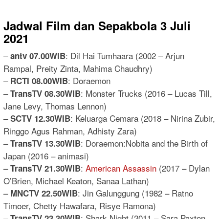
Jadwal Film dan Sepakbola 3 Juli
2021
–
: Dil Hai Tumhaara (2002 – Arjun
antv 07.00WIB
Rampal, Preity Zinta, Mahima Chaudhry)
–
: Doraemon
RCTI 08.00WIB
–
: Monster Trucks (2016 – Lucas Till,
TransTV 08.30WIB
Jane Levy, Thomas Lennon)
–
: Keluarga Cemara (2018 – Nirina Zubir,
SCTV 12.30WIB
Ringgo Agus Rahman, Adhisty Zara)
–
: Doraemon:Nobita and the Birth of
TransTV 13.30WIB
Japan (2016 – animasi)
–
:
American Assassin
(2017 – Dylan
TransTV 21.30WIB
O’Brien, Michael Keaton, Sanaa Lathan)
–
: Jin Galunggung (1982 – Ratno
MNCTV 22.50WIB
Timoer, Chetty Hawafara, Risye Ramona)
–
: Shark Night (2011 – Sara Paxton,
TransTV 23.30WIB