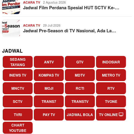
2 Agustus 2026
ACARA TV
Jadwal Film Perdana Spesial HUT SCTV Ke-…
29 Juli 2026
ACARA TV
Jadwal Pre-Season di TV Nasional, Ada La…
JADWAL
SEDANG
ANTV
GTV
INDOSIAR
TAYANG
INEWS TV
KOMPAS TV
MDTV
METRO TV
MNCTV
MOJI
RCTI
RTV
SCTV
TRANS7
TRANSTV
TVONE
TVRI
PAY TV
JADWAL BOLA
TV ONLINE
CHART
YOUTUBE