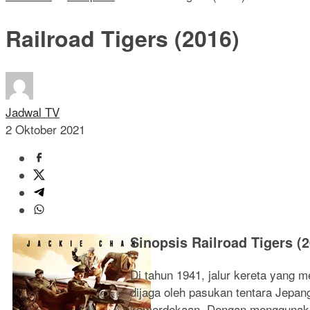
Railroad Tigers (2016)
Jadwal TV
2 Oktober 2021
Sinopsis Railroad Tigers (
Di tahun 1941, jalur kereta yang m
dijaga oleh pasukan tentara Jepan
kemerdekaan. Dengan menggunakan