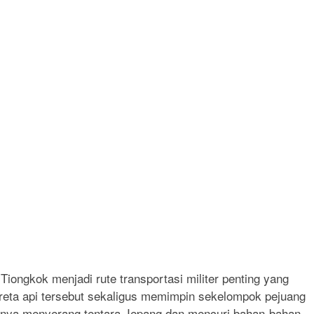
 Tiongkok menjadi rute transportasi militer penting yang
kereta api tersebut sekaligus memimpin sekelompok pejuang
nnya menyerang tentara Jepang dan mencuri bahan-bahan