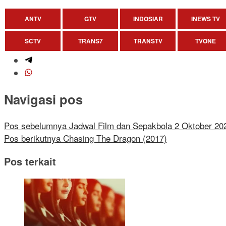
ANTV
GTV
INDOSIAR
INEWS TV
SCTV
TRANS7
TRANSTV
TVONE
Navigasi pos
Pos sebelumnya
Jadwal Film dan Sepakbola 2 Oktober 20
Pos berikutnya
Chasing The Dragon (2017)
Pos terkait