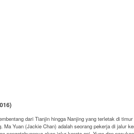
2016)
embentang dari Tianjin hingga Nanjing yang terletak di timur
g. Ma Yuan (Jackie Chan) adalah seorang pekerja di jalur 
 pengetahuannya akan jalur kereta api, Yuan dan pasuka