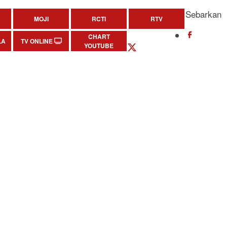
Sebarkan
MOJI
RCTI
RTV
CHART
LA
TV ONLINE
YOUTUBE