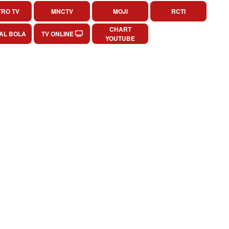
RO TV
MNCTV
MOJI
RCTI
CHART
AL BOLA
TV ONLINE
YOUTUBE