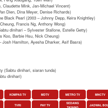
, Claudette Mink, Jan-Michael Vincent)
Van Dien, Dina Meyer, Denise Richards)
the Black Pearl (2003 – Johnny Depp, Keira Knightley)
ck Cheung, Francis Ng, Anthony Wong)
btu dinihari – Sylvester Stallone, Estelle Getty)
uis Koo, Barbie Hsu, Nick Cheung)
 – Josh Hamilton, Ayesha Dharker, Asif Basra)
 (Sabtu dinihari, siaran tunda)
btu dinihari)
KOMPAS TV
MDTV
METRO TV
MNCTV
SEDANG
TVRI
PAY TV
JADWAL BO
TAYANG