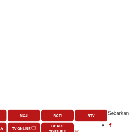
Sebarkan
MOJI
RCTI
RTV
CHART
LA
TV ONLINE
YOUTUBE