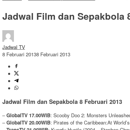
Jadwal Film dan Sepakbola 8
Jadwal TV
8 Februari 2013
8 Februari 2013
Jadwal Film dan Sepakbola 8 Februari 2013
–
: Scooby Doo 2: Monsters Unleashed 
GlobalTV 17.00WIB
–
: Pirates of the Caribbean:At World’
GlobalTV 20.00WIB
–
: Kungfu Hustle (2004 – Stephen Ch
TransTV 21.00WIB