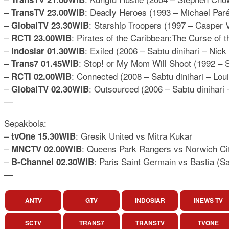
–
: Deadly Heroes (1993 – Michael Paré
TransTV 23.00WIB
–
: Starship Troopers (1997 – Casper 
GlobalTV 23.30WIB
–
: Pirates of the Caribbean:The Curse of 
RCTI 23.00WIB
–
: Exiled (2006 – Sabtu dinihari – Ni
Indosiar 01.30WIB
–
: Stop! or My Mom Will Shoot (1992 – Sa
Trans7 01.45WIB
–
: Connected (2008 – Sabtu dinihari – Lo
RCTI 02.00WIB
–
: Outsourced (2006 – Sabtu dinihari
GlobalTV 02.30WIB
—
Sepakbola:
–
: Gresik United vs Mitra Kukar
tvOne 15.30WIB
–
: Queens Park Rangers vs Norwich City
MNCTV 02.00WIB
–
: Paris Saint Germain vs Bastia (Sa
B-Channel 02.30WIB
—
ANTV
GTV
INDOSIAR
INEWS TV
SCTV
TRANS7
TRANSTV
TVONE