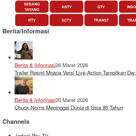
SEDANG
ANTV
GTV
INDO
TAYANG
RTV
SCTV
TRANS7
TRA
Berita/Informasi
Berita & Informasi
26 Maret 2026
Trailer Resmi Moana Versi Live-Action Tampilkan D
Berita & Informasi
20 Maret 2026
Chuck Norris Meninggal Dunia di Usia 86 Tahun
Channels
Jadwal Pay TV