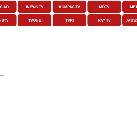
SIAR
INEWS TV
KOMPAS TV
MDTV
MET
NSTV
TVONE
TVRI
PAY TV
JADW
w…