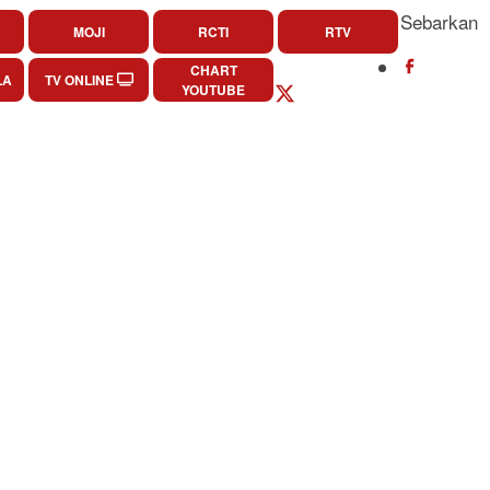
Sebarkan
MOJI
RCTI
RTV
CHART
LA
TV ONLINE
YOUTUBE