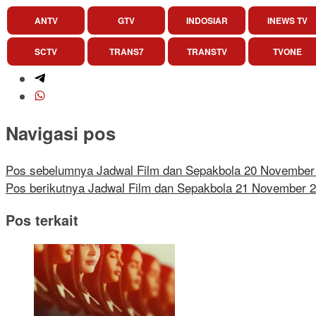
ANTV
GTV
INDOSIAR
INEWS TV
SCTV
TRANS7
TRANSTV
TVONE
Navigasi pos
Pos sebelumnya
Jadwal Film dan Sepakbola 20 November
Pos berikutnya
Jadwal Film dan Sepakbola 21 November 
Pos terkait