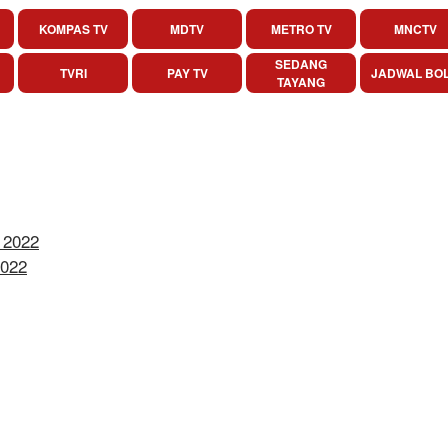
KOMPAS TV
MDTV
METRO TV
MNCTV
SEDANG
TVRI
PAY TV
JADWAL BO
TAYANG
 2022
2022