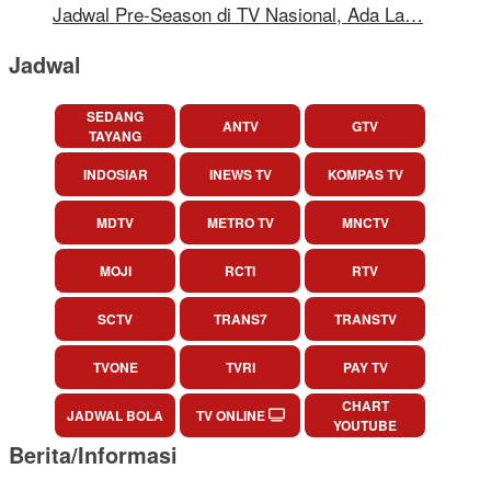
Jadwal Pre-Season di TV Nasional, Ada La…
Jadwal
SEDANG
ANTV
GTV
TAYANG
INDOSIAR
INEWS TV
KOMPAS TV
MDTV
METRO TV
MNCTV
MOJI
RCTI
RTV
SCTV
TRANS7
TRANSTV
TVONE
TVRI
PAY TV
CHART
JADWAL BOLA
TV ONLINE
YOUTUBE
Berita/Informasi