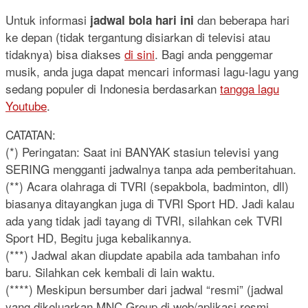
Untuk informasi
dan beberapa hari
jadwal bola hari ini
ke depan (tidak tergantung disiarkan di televisi atau
tidaknya) bisa diakses
di sini
. Bagi anda penggemar
musik, anda juga dapat mencari informasi lagu-lagu yang
sedang populer di Indonesia berdasarkan
tangga lagu
Youtube
.
CATATAN:
(*) Peringatan: Saat ini BANYAK stasiun televisi yang
SERING mengganti jadwalnya tanpa ada pemberitahuan.
(**) Acara olahraga di TVRI (sepakbola, badminton, dll)
biasanya ditayangkan juga di TVRI Sport HD. Jadi kalau
ada yang tidak jadi tayang di TVRI, silahkan cek TVRI
Sport HD, Begitu juga kebalikannya.
(***) Jadwal akan diupdate apabila ada tambahan info
baru. Silahkan cek kembali di lain waktu.
(****) Meskipun bersumber dari jadwal “resmi” (jadwal
yang dikeluarkan MNC Group di web/aplikasi resmi