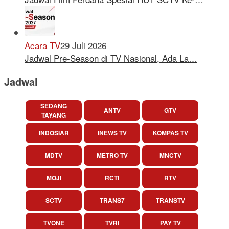
Acara TV
29 Juli 2026
Jadwal Pre-Season di TV Nasional, Ada La…
Jadwal
SEDANG
ANTV
GTV
TAYANG
INDOSIAR
INEWS TV
KOMPAS TV
MDTV
METRO TV
MNCTV
MOJI
RCTI
RTV
SCTV
TRANS7
TRANSTV
TVONE
TVRI
PAY TV