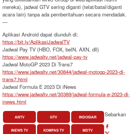
mereka), jadwal GTV sering diganti (telat/batal/diganti
acara lain) tanpa ada pemberitahuan secara mendadak.
—
Aplikasi Android dapat diunduh di:
https://bit.ly/AplikasiJadwalTV
Jadwal Pay TV (HBO, FOX, beIN, AXN, dll)
https://www.jadwaltv.net/jadwal-pay-tv
Jadwal MotoGP 2023 Di Trans7
https://www.jadwaltv.net/30844/jadwal-motogp-2023-di-
trans7.html
Jadwal Formula E 2023 Di iNews
https://www.jadwaltv.net/30389/jadwal-formula-e-2023-di-
inews.html
Sebarkan
ANTV
GTV
INDOSIAR
INEWS TV
KOMPAS TV
MDTV