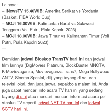
Lainnya:
–
: Amerika Serikat vs Yordania
iNewsTV 15.40WIB
(Basket, FIBA World Cup)
–
: Kalimantan Barat vs Sulawesi
MOJI 16.00WIB
Tenggara (Voli Putri, Piala Kapolri 2023)
–
: Jawa Timur vs Kalimantan Timur (Voli
MOJI 18.00WIB
Putri, Piala Kapolri 2023)
—
Demikian
dan jadwal
jadwal Bioskop TransTV hari ini
film lainnya (BigMovies Platinum, BlockBuster MNCTV,
K-Movievaganza, Movievaganza Trans7, Mega Bollywood
ANTV, Sinema Spesial, dll) yang tayang di saluran
televisi lokal, dan juga jadwal sepakbola malam ini. Anda
juga dapat mencari info acara TV hari ini yang sedang
tayang
di sini
atau mencari mencari informasi acara per
stasiun TV seperti
jadwal NET TV hari ini
dan
jadwal
SCTV hari ini
.