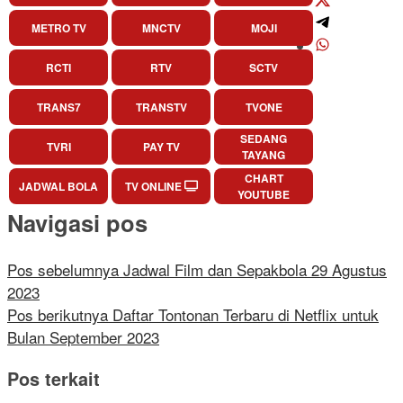
METRO TV
MNCTV
MOJI
RCTI
RTV
SCTV
TRANS7
TRANSTV
TVONE
SEDANG
TVRI
PAY TV
TAYANG
CHART
JADWAL BOLA
TV ONLINE
YOUTUBE
Navigasi pos
Pos sebelumnya
Jadwal Film dan Sepakbola 29 Agustus
2023
Pos berikutnya
Daftar Tontonan Terbaru di Netflix untuk
Bulan September 2023
Pos terkait