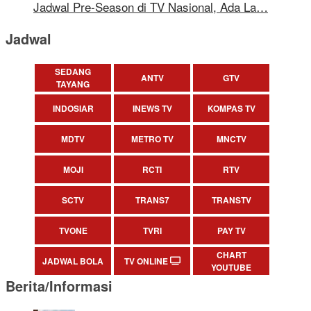
Jadwal Pre-Season di TV Nasional, Ada La…
Jadwal
SEDANG
ANTV
GTV
TAYANG
INDOSIAR
INEWS TV
KOMPAS TV
MDTV
METRO TV
MNCTV
MOJI
RCTI
RTV
SCTV
TRANS7
TRANSTV
TVONE
TVRI
PAY TV
CHART
JADWAL BOLA
TV ONLINE
YOUTUBE
Berita/Informasi