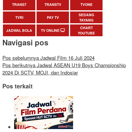
TRANS7
TRANSTV
TVONE
SEDANG
TVRI
PAY TV
TAYANG
CHART
JADWAL BOLA
TV ONLINE
YOUTUBE
Navigasi pos
Pos sebelumnya
Jadwal Film 16 Juli 2024
Pos berikutnya
Jadwal ASEAN U19 Boys Championship
2024 Di SCTV, MOJI, dan Indosiar
Pos terkait