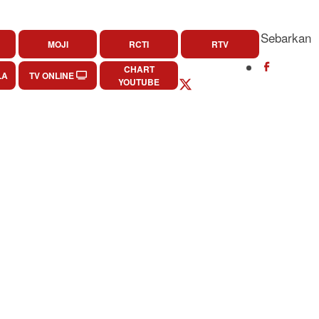
Sebarkan
MOJI
RCTI
RTV
CHART
LA
TV ONLINE
YOUTUBE