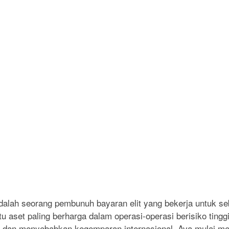
dalah seorang pembunuh bayaran elit yang bekerja untuk se
u aset paling berharga dalam operasi-operasi berisiko tingg
al dan menyebabkan kegemparan internasional, Ava mulai m