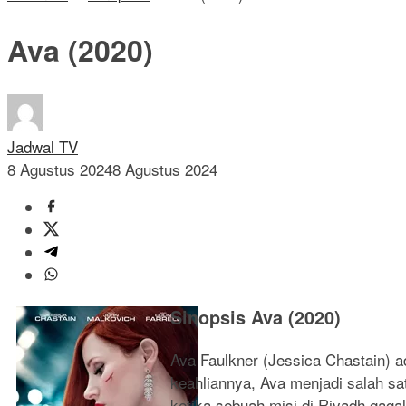
Ava (2020)
Jadwal TV
8 Agustus 2024
8 Agustus 2024
Sinopsis Ava (2020)
Ava Faulkner (Jessica Chastain) a
keahliannya, Ava menjadi salah sat
ketika sebuah misi di Riyadh gag