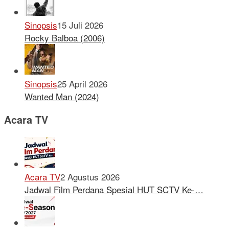
Sinopsis
15 Juli 2026
Rocky Balboa (2006)
Sinopsis
25 April 2026
Wanted Man (2024)
Acara TV
Acara TV
2 Agustus 2026
Jadwal Film Perdana Spesial HUT SCTV Ke-…