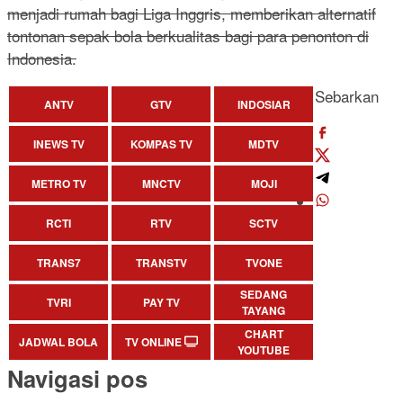
menjadi rumah bagi Liga Inggris, memberikan alternatif
tontonan sepak bola berkualitas bagi para penonton di
Indonesia.
Sebarkan
ANTV
GTV
INDOSIAR
INEWS TV
KOMPAS TV
MDTV
METRO TV
MNCTV
MOJI
RCTI
RTV
SCTV
TRANS7
TRANSTV
TVONE
SEDANG
TVRI
PAY TV
TAYANG
CHART
JADWAL BOLA
TV ONLINE
YOUTUBE
Navigasi pos