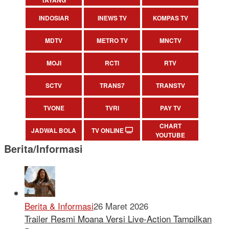
INDOSIAR
INEWS TV
KOMPAS TV
MDTV
METRO TV
MNCTV
MOJI
RCTI
RTV
SCTV
TRANS7
TRANSTV
TVONE
TVRI
PAY TV
CHART
JADWAL BOLA
TV ONLINE
YOUTUBE
Berita/Informasi
Berita & Informasi
26 Maret 2026
Trailer Resmi Moana Versi Live-Action Tampilkan