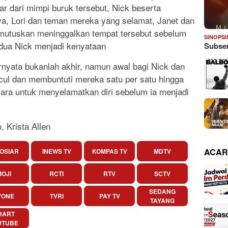
uar dari mimpi buruk tersebut, Nick beserta
a, Lori dan teman mereka yang selamat, Janet dan
mutuskan meninggalkan tempat tersebut sebelum
SINOPSI
edua Nick menjadi kenyataan
Subser
nyata bukanlah akhir, namun awal bagi Nick dan
ncul dan membuntuti mereka satu per satu hingga
ra untuk menyelamatkan diri sebelum ia menjadi
 Krista Allen
ACAR
OSIAR
INEWS TV
KOMPAS TV
MDTV
OJI
RCTI
RTV
SCTV
SEDANG
VONE
TVRI
PAY TV
TAYANG
HART
UTUBE