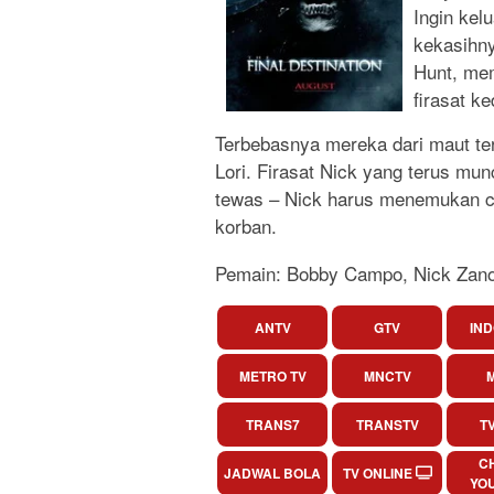
Ingin kel
kekasihny
Hunt, me
firasat k
Terbebasnya mereka dari maut ter
Lori. Firasat Nick yang terus mu
tewas – Nick harus menemukan ca
korban.
Pemain: Bobby Campo, Nick Zano,
ANTV
GTV
IND
METRO TV
MNCTV
M
TRANS7
TRANSTV
T
C
JADWAL BOLA
TV ONLINE
YO