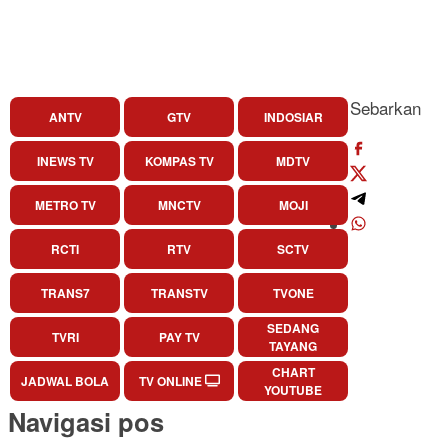
Sebarkan
ANTV
GTV
INDOSIAR
INEWS TV
KOMPAS TV
MDTV
METRO TV
MNCTV
MOJI
RCTI
RTV
SCTV
TRANS7
TRANSTV
TVONE
SEDANG
TVRI
PAY TV
TAYANG
CHART
JADWAL BOLA
TV ONLINE
YOUTUBE
Navigasi pos