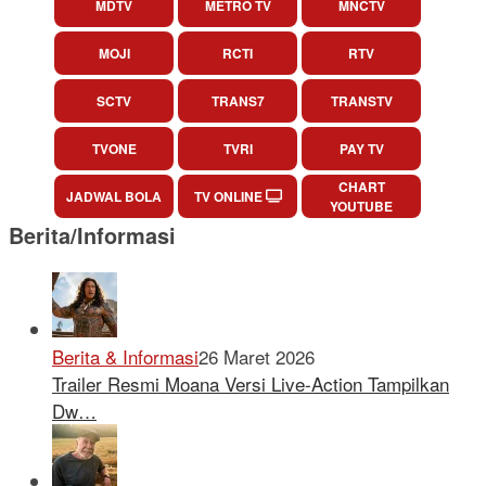
MDTV
METRO TV
MNCTV
MOJI
RCTI
RTV
SCTV
TRANS7
TRANSTV
TVONE
TVRI
PAY TV
CHART
JADWAL BOLA
TV ONLINE
YOUTUBE
Berita/Informasi
Berita & Informasi
26 Maret 2026
Trailer Resmi Moana Versi Live-Action Tampilkan
Dw…