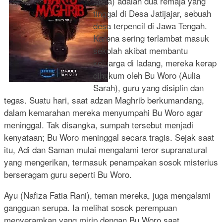
Sena) adalah dua remaja yang
tinggal di Desa Jatijajar, sebuah
desa terpencil di Jawa Tengah.
Karena sering terlambat masuk
sekolah akibat membantu
keluarga di ladang, mereka kerap
dihukum oleh Bu Woro (Aulia
Sarah), guru yang disiplin dan
tegas. Suatu hari, saat adzan Maghrib berkumandang,
dalam kemarahan mereka menyumpahi Bu Woro agar
meninggal. Tak disangka, sumpah tersebut menjadi
kenyataan; Bu Woro meninggal secara tragis. Sejak saat
itu, Adi dan Saman mulai mengalami teror supranatural
yang mengerikan, termasuk penampakan sosok misterius
berseragam guru seperti Bu Woro.
Ayu (Nafiza Fatia Rani), teman mereka, juga mengalami
gangguan serupa. Ia melihat sosok perempuan
menyeramkan yang mirip dengan Bu Woro saat