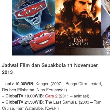
Jadwal Film dan Sepakbola 11 November
2013
–
: Kangen (2007 – Bunga Citra Lestari,
antv 10.00WIB
Reuben Elishama, Nino Fernandez)
–
:
Cars 2
(2011 – animasi)
GlobalTV 19.00WIB
–
: The Last Samurai (2003 – Tom
GlobalTV 21.30WIB
Cruise, Ken Watanabe, Koyuki)