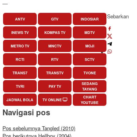
—
Sebarkan
ANTV
GTV
INDOSIAR
INEWS TV
KOMPAS TV
MDTV
METRO TV
MNCTV
MOJI
RCTI
RTV
SCTV
TRANS7
TRANSTV
TVONE
SEDANG
TVRI
PAY TV
TAYANG
CHART
JADWAL BOLA
TV ONLINE
YOUTUBE
Navigasi pos
Pos sebelumnya
Tangled (2010)
Pos berikutnya
Hellboy (2004)