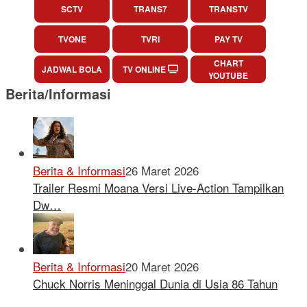
SCTV
TRANS7
TRANSTV
TVONE
TVRI
PAY TV
CHART
JADWAL BOLA
TV ONLINE
YOUTUBE
Berita/Informasi
Berita & Informasi
26 Maret 2026
Trailer Resmi Moana Versi Live-Action Tampilkan
Dw…
Berita & Informasi
20 Maret 2026
Chuck Norris Meninggal Dunia di Usia 86 Tahun