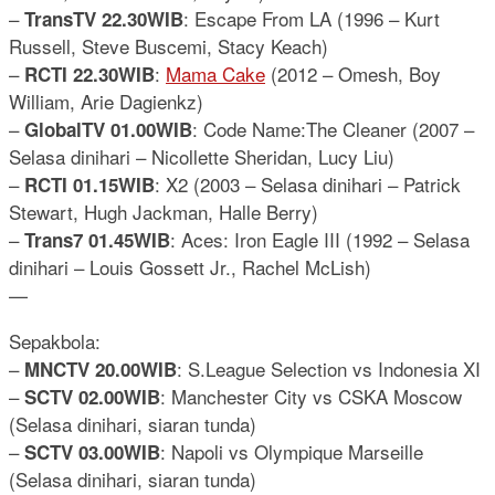
–
: Escape From LA (1996 – Kurt
TransTV 22.30WIB
Russell, Steve Buscemi, Stacy Keach)
–
:
Mama Cake
(2012 – Omesh, Boy
RCTI 22.30WIB
William, Arie Dagienkz)
–
: Code Name:The Cleaner (2007 –
GlobalTV 01.00WIB
Selasa dinihari – Nicollette Sheridan, Lucy Liu)
–
: X2 (2003 – Selasa dinihari – Patrick
RCTI 01.15WIB
Stewart, Hugh Jackman, Halle Berry)
–
: Aces: Iron Eagle III (1992 – Selasa
Trans7 01.45WIB
dinihari – Louis Gossett Jr., Rachel McLish)
—
Sepakbola:
–
: S.League Selection vs Indonesia XI
MNCTV 20.00WIB
–
: Manchester City vs CSKA Moscow
SCTV 02.00WIB
(Selasa dinihari, siaran tunda)
–
: Napoli vs Olympique Marseille
SCTV 03.00WIB
(Selasa dinihari, siaran tunda)