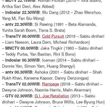
–
: Roman Picisan (2010 – Tora Sudiro,
MDTV 22.15WIB
Artika Sari Devi, Alex Abbad)
–
: Wu Dang (2012 – Zhao Wenzhuo,
Indosiar 22.30WIB
Yang Mi, Fan Siu-Wong)
–
: Si Rawing (1991 – Beta Alamanda,
antv 22.30WIB
Yunita Sarah Boom, Tisna S. Brata)
–
:
Cold Pursuit
(2019 – Sabtu dinihari
TransTV 00.00WIB
– Liam Neeson, Laura Dern, Micheal Richardson)
–
: Jaka Tingkir (1983 – Sabtu dinihari
MNCTV 00.00WIB
– Teddy Purba, Yan Bastian, Rini S Bono)
–
: Iceman (2014 – Sabtu dinihari –
Indosiar 00.30WIB
Donnie Yen, Simon Yam, Huang Shengyi)
–
: Ashoka (2001 – Sabtu dinihari – Shah
antv 00.30WIB
Rukh Khan, Kareena Kapoor, Danny Denzongpa)
–
:
Rampage
(2018 – Sabtu dinihari –
TransTV 02.00WIB
Dwayne Johnson, Naomie Harris, Malin Akerman)
–
:
G.I. Joe:Retaliation
(2013 – Sabtu
GTV 02.30WIB
dinihari – Dwayne Johnson, Bruce Willis, Lee Byung Hun)