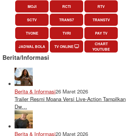
MOJI
RCTI
RTV
SCTV
TRANS7
TRANSTV
TVONE
TVRI
PAY TV
CHART
JADWAL BOLA
TV ONLINE
YOUTUBE
Berita/Informasi
Berita & Informasi
26 Maret 2026
Trailer Resmi Moana Versi Live-Action Tampilkan
Dw…
Berita & Informasi
20 Maret 2026