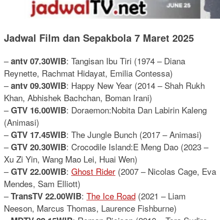
Jadwal Film dan Sepakbola 7 Maret 2025
–
: Tangisan Ibu Tiri (1974 – Diana
antv 07.30WIB
Reynette, Rachmat Hidayat, Emilia Contessa)
–
: Happy New Year (2014 – Shah Rukh
antv 09.30WIB
Khan, Abhishek Bachchan, Boman Irani)
–
: Doraemon:Nobita Dan Labirin Kaleng
GTV 16.00WIB
(Animasi)
–
: The Jungle Bunch (2017 – Animasi)
GTV 17.45WIB
–
: Crocodile Island:E Meng Dao (2023 –
GTV 20.30WIB
Xu Zi Yin, Wang Mao Lei, Huai Wen)
–
:
Ghost Rider
(2007 – Nicolas Cage, Eva
GTV 22.00WIB
Mendes, Sam Elliott)
–
:
The Ice Road
(2021 – Liam
TransTV 22.00WIB
Neeson, Marcus Thomas, Laurence Fishburne)