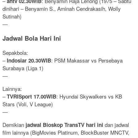
–
: Benyamin Raja Lenong (1975 – Sabtu
antv 02.30WIB
dinihari – Benyamin S., Aminah Cendrakasih, Wolly
Sutinah)
—
Jadwal Bola Hari Ini
Sepakbola:
–
: PSM Makassar vs Persebaya
Indosiar 20.30WIB
Surabaya (Liga 1)
—
Lainnya:
–
: Hyundai Skywalkers vs KB
TVRISport 17.00WIB
Stars (Voli, V League)
—
Demikian
dan jadwal
jadwal Bioskop TransTV hari ini
film lainnya (BigMovies Platinum, BlockBuster MNCTV,