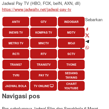
Jadwal Pay TV (HBO, FOX, beIN, AXN, dll)
https://www.jadwaltv.net/jadwal-pay-tv
Sebarkan
ANTV
GTV
INDOSIAR
INEWS TV
KOMPAS TV
MDTV
METRO TV
MNCTV
MOJI
RCTI
RTV
SCTV
TRANS7
TRANSTV
TVONE
SEDANG
TVRI
PAY TV
TAYANG
CHART
JADWAL BOLA
TV ONLINE
YOUTUBE
Navigasi pos
Pos sebelumnya
Jadwal Film dan Sepakbola 6 Maret