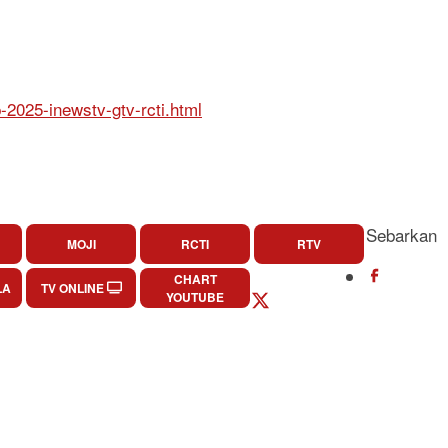
-2025-inewstv-gtv-rcti.html
Sebarkan
MOJI
RCTI
RTV
CHART
LA
TV ONLINE
YOUTUBE