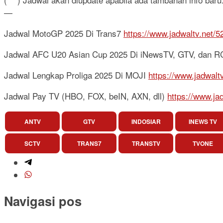
—
Jadwal MotoGP 2025 Di Trans7
https://www.jadwaltv.net/
Jadwal AFC U20 Asian Cup 2025 Di iNewsTV, GTV, dan 
Jadwal Lengkap Proliga 2025 Di MOJI
https://www.jadwalt
Jadwal Pay TV (HBO, FOX, beIN, AXN, dll)
https://www.ja
ANTV
GTV
INDOSIAR
INEWS TV
SCTV
TRANS7
TRANSTV
TVONE
Navigasi pos