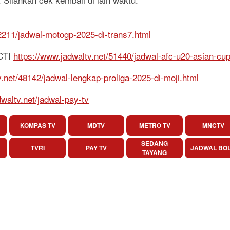
52211/jadwal-motogp-2025-di-trans7.html
RCTI
https://www.jadwaltv.net/51440/jadwal-afc-u20-asian-cup
v.net/48142/jadwal-lengkap-proliga-2025-di-moji.html
dwaltv.net/jadwal-pay-tv
KOMPAS TV
MDTV
METRO TV
MNCTV
SEDANG
TVRI
PAY TV
JADWAL BO
TAYANG