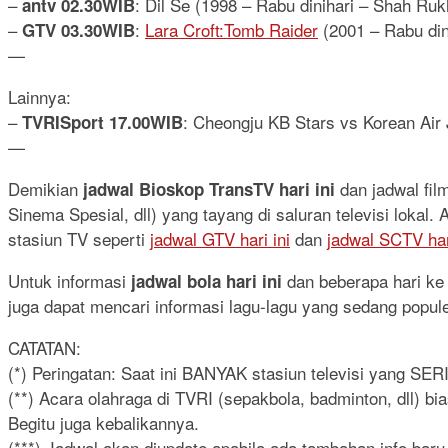
–
: Dil Se (1998 – Rabu dinihari – Shah Ruk
antv 02.30WIB
–
:
Lara Croft:Tomb Raider
(2001 – Rabu dini
GTV 03.30WIB
—
Lainnya:
–
: Cheongju KB Stars vs Korean Air
TVRISport 17.00WIB
—
Demikian
dan jadwal fi
jadwal Bioskop TransTV hari ini
Sinema Spesial, dll) yang tayang di saluran televisi lokal
stasiun TV seperti
jadwal GTV hari ini
dan
jadwal SCTV hari
Untuk informasi
dan beberapa hari ke d
jadwal bola hari ini
juga dapat mencari informasi lagu-lagu yang sedang popul
CATATAN:
(*) Peringatan: Saat ini BANYAK stasiun televisi yang SE
(**) Acara olahraga di TVRI (sepakbola, badminton, dll) b
Begitu juga kebalikannya.
(***) Jadwal akan diupdate apabila ada tambahan info baru.