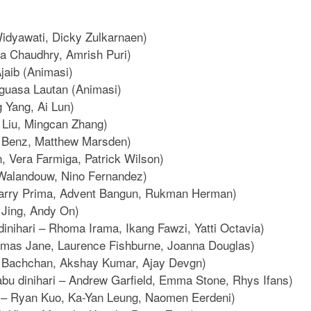
idyawati, Dicky Zulkarnaen)
a Chaudhry, Amrish Puri)
jaib (Animasi)
guasa Lautan (Animasi)
 Yang, Ai Lun)
 Liu, Mingcan Zhang)
ie Benz, Matthew Marsden)
 Vera Farmiga, Patrick Wilson)
o Walandouw, Nino Fernandez)
Barry Prima, Advent Bangun, Rukman Herman)
 Jing, Andy On)
inihari – Rhoma Irama, Ikang Fawzi, Yatti Octavia)
omas Jane, Laurence Fishburne, Joanna Douglas)
bh Bachchan, Akshay Kumar, Ajay Devgn)
bu dinihari – Andrew Garfield, Emma Stone, Rhys Ifans)
ri – Ryan Kuo, Ka-Yan Leung, Naomen Eerdeni)