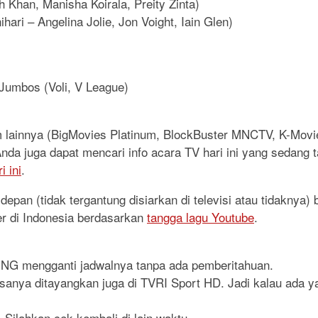
h Khan, Manisha Koirala, Preity Zinta)
hari – Angelina Jolie, Jon Voight, Iain Glen)
 Jumbos (Voli, V League)
lm lainnya (BigMovies Platinum, BlockBuster MNCTV, K-Mo
. Anda juga dapat mencari info acara TV hari ini yang sedang
 ini
.
epan (tidak tergantung disiarkan di televisi atau tidaknya)
er di Indonesia berdasarkan
tangga lagu Youtube
.
RING mengganti jadwalnya tanpa ada pemberitahuan.
iasanya ditayangkan juga di TVRI Sport HD. Jadi kalau ada y
 Silahkan cek kembali di lain waktu.