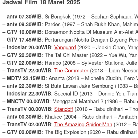
Jadwal Film 18 Maret 2025
–
: Si Bongkok (1972 – Sophan Sophiaan, W
antv 07.30WIB
–
: Pardes (1997 – Shah Rukh Khan, Mahim
antv 09.30WIB
–
: Doraemon:Nobita Di Museum Alat-Alat A
GTV 16.00WIB
–
: Pertarungan Nobita Dengan Duyung Pen
GTV 17.45WIB
–
:
Vanguard
(2020 – Jackie Chan, Yang
Indosiar 20.00WIB
–
: The Tai Chi Master (2022 – Yue Wu, Yan
GTV 20.30WIB
–
: Rambo (2008 – Sylvester Stallone, Jul
GTV 22.00WIB
–
:
The Commuter
(2018 – Liam Neeson,
TransTV 22.00WIB
–
: Ananta (2018 – Michelle Ziudith, Fer
MDTV 22.15WIB
–
: Si Buta Lawan Jaka Sembung (1983 – 
antv 22.30WIB
–
: Special ID (2013 – Donnie Yen, Tian
Indosiar 22.30WIB
–
: Menggapai Matahari 2 (1986 – Rabu d
MNCTV 00.00WIB
–
:
Standoff
(2016 – Rabu dinihari – Th
TransTV 00.00WIB
–
: Khakee (2004 – Rabu dinihari – Amita
antv 00.30WIB
–
:
The Amazing Spider-Man
(2012 – Ra
TransTV 02.00WIB
–
: The Big Explosion (2020 – Rabu diniha
GTV 02.00WIB