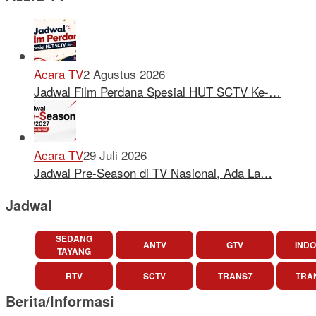
Acara TV
2 Agustus 2026
Jadwal Film Perdana Spesial HUT SCTV Ke-…
Acara TV
29 Juli 2026
Jadwal Pre-Season di TV Nasional, Ada La…
Jadwal
SEDANG
ANTV
GTV
INDO
TAYANG
RTV
SCTV
TRANS7
TRA
Berita/Informasi