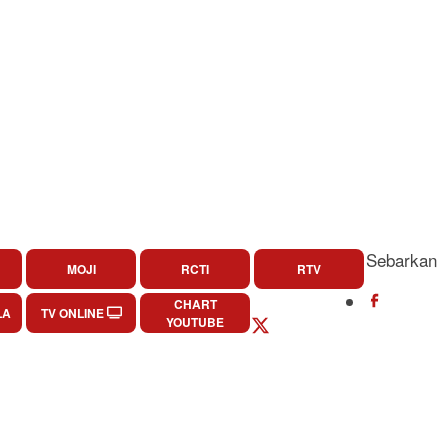
Sebarkan
MOJI
RCTI
RTV
CHART
LA
TV ONLINE
YOUTUBE