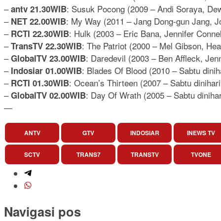
–
: Susuk Pocong (2009 – Andi Soraya, Dew
antv 21.30WIB
–
: My Way (2011 – Jang Dong-gun Jang, Jo
NET 22.00WIB
–
: Hulk (2003 – Eric Bana, Jennifer Connel
RCTI 22.30WIB
–
: The Patriot (2000 – Mel Gibson, He
TransTV 22.30WIB
–
: Daredevil (2003 – Ben Affleck, Jenn
GlobalTV 23.00WIB
–
: Blades Of Blood (2010 – Sabtu din
Indosiar 01.00WIB
–
: Ocean’s Thirteen (2007 – Sabtu dinihar
RCTI 01.30WIB
–
: Day Of Wrath (2005 – Sabtu diniha
GlobalTV 02.00WIB
—
ANTV
GTV
INDOSIAR
INEWS TV
SCTV
TRANS7
TRANSTV
TVONE
Navigasi pos