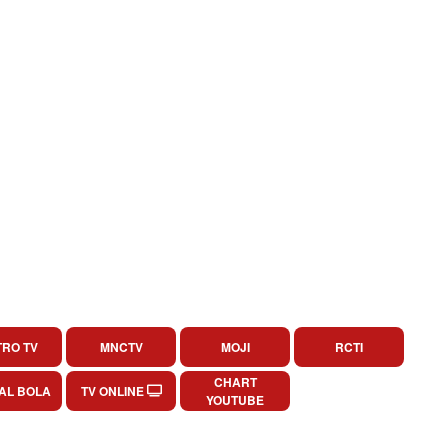
RO TV
MNCTV
MOJI
RCTI
CHART
AL BOLA
TV ONLINE
YOUTUBE