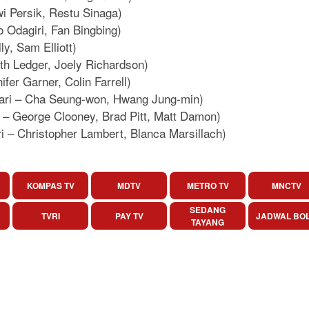
i Persik, Restu Sinaga)
 Odagiri, Fan Bingbing)
ly, Sam Elliott)
ath Ledger, Joely Richardson)
ifer Garner, Colin Farrell)
ihari – Cha Seung-won, Hwang Jung-min)
i – George Clooney, Brad Pitt, Matt Damon)
ri – Christopher Lambert, Blanca Marsillach)
KOMPAS TV
MDTV
METRO TV
MNCTV
SEDANG
TVRI
PAY TV
JADWAL BO
TAYANG