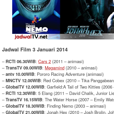
Jadwal Film 3 Januari 2014
–
:
Cars 2
(2011 – animasi)
RCTI 06.30WIB
–
:
Megamind
(2010 – animasi)
TransTV 09.00WIB
–
: Pororo Racing Adventure (animasi)
antv 10.00WIB
–
: Red Cobex (2010 – Tika Panggabean
MNCTV 12.00WIB
–
: Garfield:A Tail of Two Kitties (200
GlobalTV 12.00WIB
–
: 5 Elang (2011 – David Chalik, Junior
RCTI 12.30WIB
–
: The Water Horse (2007 – Emily Wats
TransTV 16.15WIB
–
: Finding Nemo (2003 – animasi)
GlobalTV 18.30WIB
–
: Jonah Hex (2010 – Josh Brolin, J
GlobalTV 21.00WIB