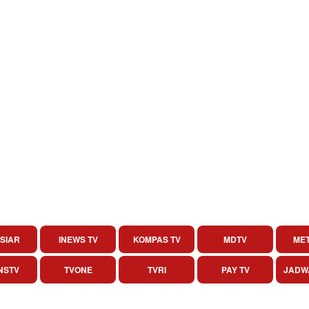
SIAR
INEWS TV
KOMPAS TV
MDTV
MET
NSTV
TVONE
TVRI
PAY TV
JADW