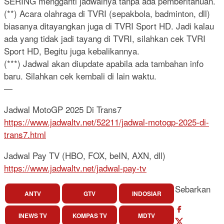
SERING mengganti jadwalnya tanpa ada pemberitahuan.
(**) Acara olahraga di TVRI (sepakbola, badminton, dll)
biasanya ditayangkan juga di TVRI Sport HD. Jadi kalau
ada yang tidak jadi tayang di TVRI, silahkan cek TVRI
Sport HD, Begitu juga kebalikannya.
(***) Jadwal akan diupdate apabila ada tambahan info
baru. Silahkan cek kembali di lain waktu.
—
Jadwal MotoGP 2025 Di Trans7
https://www.jadwaltv.net/52211/jadwal-motogp-2025-di-
trans7.html
Jadwal Pay TV (HBO, FOX, beIN, AXN, dll)
https://www.jadwaltv.net/jadwal-pay-tv
Sebarkan
ANTV
GTV
INDOSIAR
INEWS TV
KOMPAS TV
MDTV