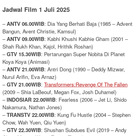
Jadwal Film 1 Juli 2025
–
: Dia Yang Berhati Baja (1985 – Advent
ANTV 06.00WIB
Bangun, Avent Christie, Kamsul)
–
: Kabhi Khushi Kabhie Gham (2001 –
ANTV 09.00WIB
Shah Rukh Khan, Kajol, Hrithik Roshan)
–
: Pertarungan Super Nobita Di Planet
GTV 15.30WIB
Koya Koya (Animasi)
–
: Antri Dong (1990 – Deddy Mizwar,
ANTV 21.00WIB
Nurul Arifin, Eva Arnaz)
–
:
Transformers:Revenge Of The Fallen
GTV 21.00WIB
(2009 – Shia LaBeouf, Megan Fox, Josh Duhamel)
–
: Fearless (2006 – Jet Li, Shido
INDOSIAR 22.00WIB
Nakamura, Nathan Jones)
–
: Kung Fu Hustle (2004 – Stephen
TRANSTV 22.00WIB
Chow, Wah Yuen, Qiu Yuen)
–
: Shushan Subdues Evil (2019 – Andy
GTV 22.30WIB