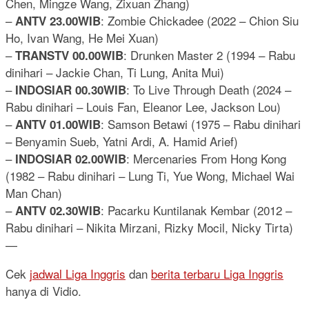
Chen, Mingze Wang, Zixuan Zhang)
–
: Zombie Chickadee (2022 – Chion Siu
ANTV 23.00WIB
Ho, Ivan Wang, He Mei Xuan)
–
: Drunken Master 2 (1994 – Rabu
TRANSTV 00.00WIB
dinihari – Jackie Chan, Ti Lung, Anita Mui)
–
: To Live Through Death (2024 –
INDOSIAR 00.30WIB
Rabu dinihari – Louis Fan, Eleanor Lee, Jackson Lou)
–
: Samson Betawi (1975 – Rabu dinihari
ANTV 01.00WIB
– Benyamin Sueb, Yatni Ardi, A. Hamid Arief)
–
: Mercenaries From Hong Kong
INDOSIAR 02.00WIB
(1982 – Rabu dinihari – Lung Ti, Yue Wong, Michael Wai
Man Chan)
–
: Pacarku Kuntilanak Kembar (2012 –
ANTV 02.30WIB
Rabu dinihari – Nikita Mirzani, Rizky Mocil, Nicky Tirta)
—
Cek
jadwal Liga Inggris
dan
berita terbaru Liga Inggris
hanya di Vidio.