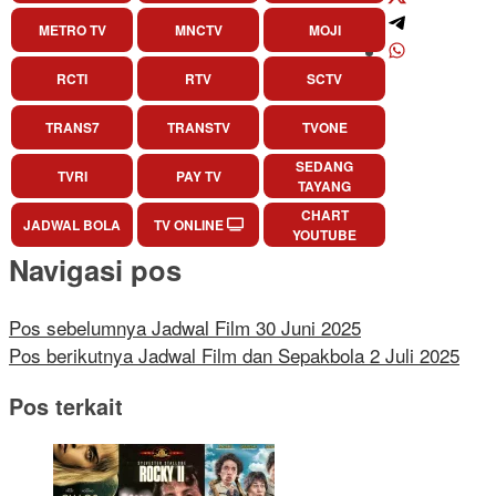
METRO TV
MNCTV
MOJI
RCTI
RTV
SCTV
TRANS7
TRANSTV
TVONE
SEDANG
TVRI
PAY TV
TAYANG
CHART
JADWAL BOLA
TV ONLINE
YOUTUBE
Navigasi pos
Pos sebelumnya
Jadwal Film 30 Juni 2025
Pos berikutnya
Jadwal Film dan Sepakbola 2 Juli 2025
Pos terkait