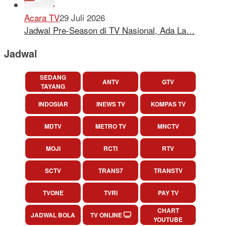
Acara TV
29 Juli 2026
Jadwal Pre-Season di TV Nasional, Ada La…
Jadwal
SEDANG
ANTV
GTV
TAYANG
INDOSIAR
INEWS TV
KOMPAS TV
MDTV
METRO TV
MNCTV
MOJI
RCTI
RTV
SCTV
TRANS7
TRANSTV
TVONE
TVRI
PAY TV
CHART
JADWAL BOLA
TV ONLINE
YOUTUBE