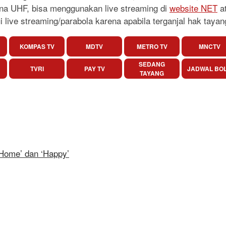
na UHF, bisa menggunakan live streaming di
website NET
at
i live streaming/parabola karena apabila terganjal hak taya
KOMPAS TV
MDTV
METRO TV
MNCTV
SEDANG
TVRI
PAY TV
JADWAL BO
TAYANG
Home’ dan ‘Happy’