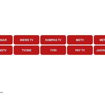
SIAR
INEWS TV
KOMPAS TV
MDTV
MET
NSTV
TVONE
TVRI
PAY TV
JADW
w…