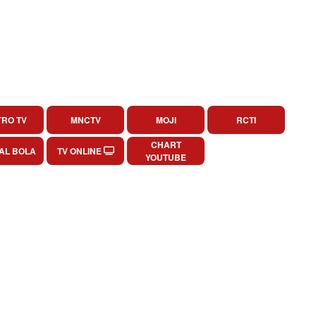
RO TV
MNCTV
MOJI
RCTI
CHART
AL BOLA
TV ONLINE
YOUTUBE