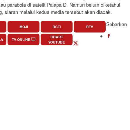
au parabola di satelit Palapa D. Namun belum diketahui
ng, siaran melalui kedua media tersebut akan diacak.
Sebarkan
MOJI
RCTI
RTV
CHART
LA
TV ONLINE
YOUTUBE