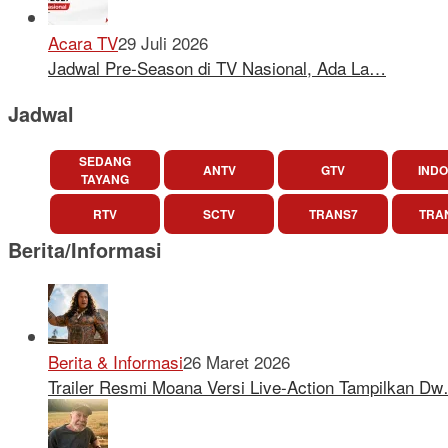
Acara TV
29 Juli 2026
Jadwal Pre-Season di TV Nasional, Ada La…
Jadwal
SEDANG
ANTV
GTV
INDO
TAYANG
RTV
SCTV
TRANS7
TRA
Berita/Informasi
Berita & Informasi
26 Maret 2026
Trailer Resmi Moana Versi Live-Action Tampilkan D