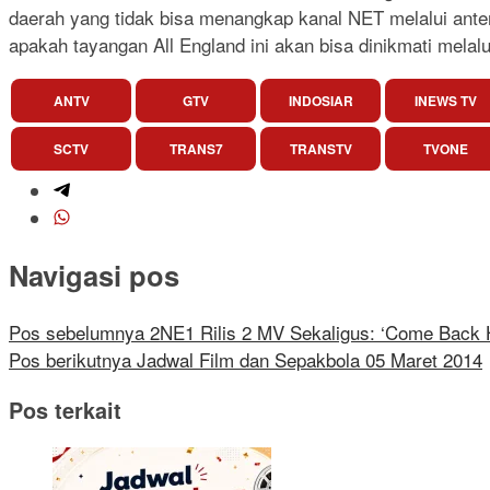
daerah yang tidak bisa menangkap kanal NET melalui ante
apakah tayangan All England ini akan bisa dinikmati melalu
ANTV
GTV
INDOSIAR
INEWS TV
SCTV
TRANS7
TRANSTV
TVONE
Navigasi pos
Pos sebelumnya
2NE1 Rilis 2 MV Sekaligus: ‘Come Back 
Pos berikutnya
Jadwal Film dan Sepakbola 05 Maret 2014
Pos terkait