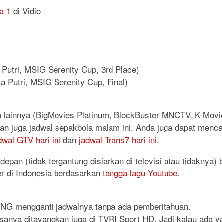
a 1
di Vidio
 Putri, MSIG Serenity Cup, 3rd Place)
a Putri, MSIG Serenity Cup, Final)
lm lainnya (BigMovies Platinum, BlockBuster MNCTV, K-Mo
, dan juga jadwal sepakbola malam ini. Anda juga dapat menca
dwal GTV hari ini
dan
jadwal Trans7 hari ini
.
epan (tidak tergantung disiarkan di televisi atau tidaknya)
er di Indonesia berdasarkan
tangga lagu Youtube
.
RING mengganti jadwalnya tanpa ada pemberitahuan.
iasanya ditayangkan juga di TVRI Sport HD. Jadi kalau ada y