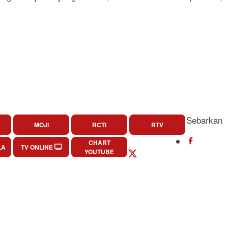
Sebarkan
MOJI
RCTI
RTV
CHART
LA
TV ONLINE
YOUTUBE