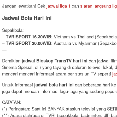
Jangan lewatkan! Cek
jadwal liga 1
dan
siaran langsung lig
Jadwal Bola Hari Ini
Sepakbola:
–
: Vietnam vs Thailand (Sepakbola
TVRISPORT 16.30WIB
–
: Australia vs Myanmar (Sepakbol
TVRISPORT 20.00WIB
—
Demikian
dan jadwal fi
jadwal Bioskop TransTV hari ini
Sinema Spesial, dll) yang tayang di saluran televisi lokal
mencari mencari informasi acara per stasiun TV seperti
ja
Untuk informasi
dan beberapa hari ke d
jadwal bola hari ini
juga dapat mencari informasi lagu-lagu yang sedang popul
CATATAN:
(*) Peringatan: Saat ini BANYAK stasiun televisi yang SE
(**) Acara olahraga di TVRI (sepakbola, badminton, dll) b