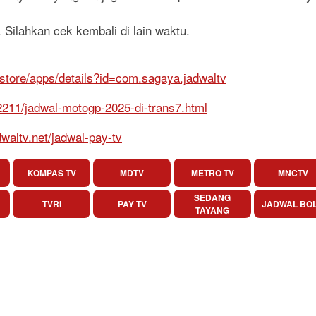
 Silahkan cek kembali di lain waktu.
/store/apps/details?id=com.sagaya.jadwaltv
52211/jadwal-motogp-2025-di-trans7.html
dwaltv.net/jadwal-pay-tv
KOMPAS TV
MDTV
METRO TV
MNCTV
SEDANG
TVRI
PAY TV
JADWAL BO
TAYANG