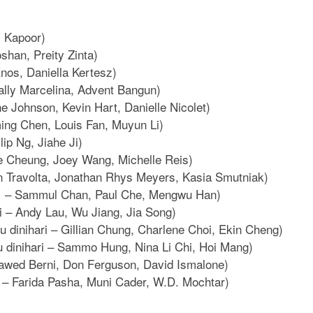
i Kapoor)
shan, Preity Zinta)
Enos, Daniella Kertesz)
lly Marcelina, Advent Bangun)
 Johnson, Kevin Hart, Danielle Nicolet)
ing Chen, Louis Fan, Muyun Li)
lip Ng, Jiahe Ji)
ie Cheung, Joey Wang, Michelle Reis)
 Travolta, Jonathan Rhys Meyers, Kasia Smutniak)
21 – Sammul Chan, Paul Che, Mengwu Han)
i – Andy Lau, Wu Jiang, Jia Song)
 dinihari – Gillian Chung, Charlene Choi, Ekin Cheng)
 dinihari – Sammo Hung, Nina Li Chi, Hoi Mang)
 Jawed Berni, Don Ferguson, David Ismalone)
 – Farida Pasha, Muni Cader, W.D. Mochtar)