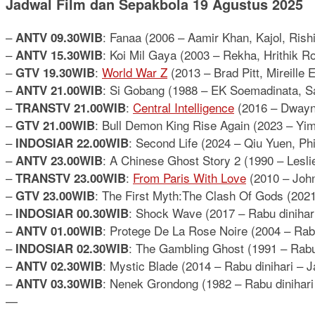
Jadwal Film dan Sepakbola 19 Agustus 2025
–
: Fanaa (2006 – Aamir Khan, Kajol, Rish
ANTV 09.30WIB
–
: Koi Mil Gaya (2003 – Rekha, Hrithik Ro
ANTV 15.30WIB
–
:
World War Z
(2013 – Brad Pitt, Mireille 
GTV 19.30WIB
–
: Si Gobang (1988 – EK Soemadinata, Sa
ANTV 21.00WIB
–
:
Central Intelligence
(2016 – Dwayne
TRANSTV 21.00WIB
–
: Bull Demon King Rise Again (2023 – Yim
GTV 21.00WIB
–
: Second Life (2024 – Qiu Yuen, Phi
INDOSIAR 22.00WIB
–
: A Chinese Ghost Story 2 (1990 – Lesl
ANTV 23.00WIB
–
:
From Paris With Love
(2010 – John
TRANSTV 23.00WIB
–
: The First Myth:The Clash Of Gods (20
GTV 23.00WIB
–
: Shock Wave (2017 – Rabu dinihar
INDOSIAR 00.30WIB
–
: Protege De La Rose Noire (2004 – Rabu
ANTV 01.00WIB
–
: The Gambling Ghost (1991 – Rabu
INDOSIAR 02.30WIB
–
: Mystic Blade (2014 – Rabu dinihari –
ANTV 02.30WIB
–
: Nenek Grondong (1982 – Rabu dinihari
ANTV 03.30WIB
—