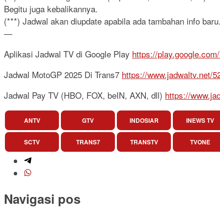
Begitu juga kebalikannya.
(***) Jadwal akan diupdate apabila ada tambahan info baru.
—
Aplikasi Jadwal TV di Google Play
https://play.google.com
Jadwal MotoGP 2025 Di Trans7
https://www.jadwaltv.net/
Jadwal Pay TV (HBO, FOX, beIN, AXN, dll)
https://www.ja
ANTV
GTV
INDOSIAR
INEWS TV
SCTV
TRANS7
TRANSTV
TVONE
Navigasi pos