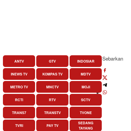
Sebarkan
ANTV
GTV
INDOSIAR
INEWS TV
KOMPAS TV
MDTV
METRO TV
MNCTV
MOJI
RCTI
RTV
SCTV
TRANS7
TRANSTV
TVONE
SEDANG
TVRI
PAY TV
TAYANG