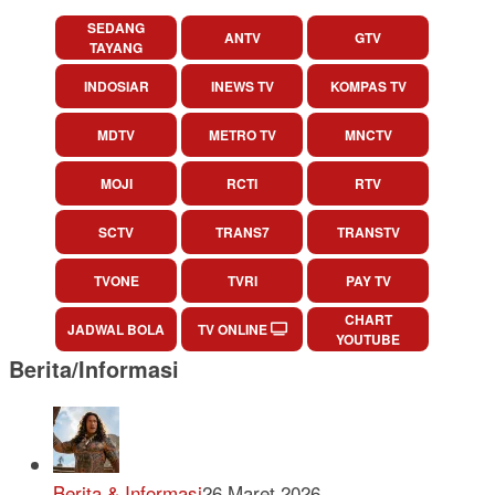
SEDANG
ANTV
GTV
TAYANG
INDOSIAR
INEWS TV
KOMPAS TV
MDTV
METRO TV
MNCTV
MOJI
RCTI
RTV
SCTV
TRANS7
TRANSTV
TVONE
TVRI
PAY TV
CHART
JADWAL BOLA
TV ONLINE
YOUTUBE
Berita/Informasi
Berita & Informasi
26 Maret 2026