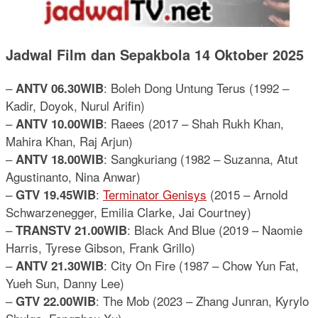
Jadwal Film dan Sepakbola 14 Oktober 2025
–
: Boleh Dong Untung Terus (1992 –
ANTV 06.30WIB
Kadir, Doyok, Nurul Arifin)
–
: Raees (2017 – Shah Rukh Khan,
ANTV 10.00WIB
Mahira Khan, Raj Arjun)
–
: Sangkuriang (1982 – Suzanna, Atut
ANTV 18.00WIB
Agustinanto, Nina Anwar)
–
:
Terminator Genisys
(2015 – Arnold
GTV 19.45WIB
Schwarzenegger, Emilia Clarke, Jai Courtney)
–
: Black And Blue (2019 – Naomie
TRANSTV 21.00WIB
Harris, Tyrese Gibson, Frank Grillo)
–
: City On Fire (1987 – Chow Yun Fat,
ANTV 21.30WIB
Yueh Sun, Danny Lee)
–
: The Mob (2023 – Zhang Junran, Kyrylo
GTV 22.00WIB