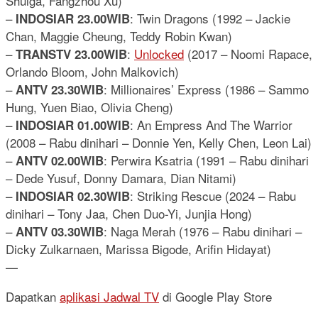
Shulga, Fangzhou Xu)
–
: Twin Dragons (1992 – Jackie
INDOSIAR 23.00WIB
Chan, Maggie Cheung, Teddy Robin Kwan)
–
:
Unlocked
(2017 – Noomi Rapace,
TRANSTV 23.00WIB
Orlando Bloom, John Malkovich)
–
: Millionaires’ Express (1986 – Sammo
ANTV 23.30WIB
Hung, Yuen Biao, Olivia Cheng)
–
: An Empress And The Warrior
INDOSIAR 01.00WIB
(2008 – Rabu dinihari – Donnie Yen, Kelly Chen, Leon Lai)
–
: Perwira Ksatria (1991 – Rabu dinihari
ANTV 02.00WIB
– Dede Yusuf, Donny Damara, Dian Nitami)
–
: Striking Rescue (2024 – Rabu
INDOSIAR 02.30WIB
dinihari – Tony Jaa, Chen Duo-Yi, Junjia Hong)
–
: Naga Merah (1976 – Rabu dinihari –
ANTV 03.30WIB
Dicky Zulkarnaen, Marissa Bigode, Arifin Hidayat)
—
Dapatkan
aplikasi Jadwal TV
di Google Play Store