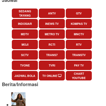
SEDANG
ANTV
GTV
TAYANG
INDOSIAR
INEWS TV
KOMPAS TV
MDTV
METRO TV
MNCTV
MOJI
RCTI
RTV
SCTV
TRANS7
TRANSTV
TVONE
TVRI
PAY TV
CHART
JADWAL BOLA
TV ONLINE
YOUTUBE
Berita/Informasi