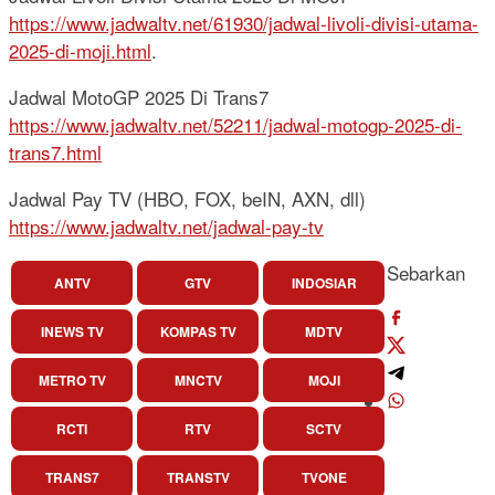
https://www.jadwaltv.net/61930/jadwal-livoli-divisi-utama-
2025-di-moji.html
.
Jadwal MotoGP 2025 Di Trans7
https://www.jadwaltv.net/52211/jadwal-motogp-2025-di-
trans7.html
Jadwal Pay TV (HBO, FOX, beIN, AXN, dll)
https://www.jadwaltv.net/jadwal-pay-tv
Sebarkan
ANTV
GTV
INDOSIAR
INEWS TV
KOMPAS TV
MDTV
METRO TV
MNCTV
MOJI
RCTI
RTV
SCTV
TRANS7
TRANSTV
TVONE