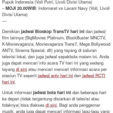
Pupuk Indonesia (Voli Putri, Livoli Divisi Utama)
–
: Indomaret vs Lavani Navy (Voli, Livoli
MOJI 20.00WIB
Divisi Utama)
—
Demikian
dan jadwal
jadwal Bioskop TransTV hari ini
film lainnya (BigMovies Platinum, BlockBuster MNCTV,
K-Movievaganza, Movievaganza Trans7, Mega Bollywood
ANTV, Sinema Spesial, dll) yang tayang di saluran
televisi lokal, dan juga jadwal sepakbola malam ini. Anda
juga dapat mencari info acara TV hari ini yang sedang
tayang
di sini
atau mencari mencari informasi acara per
stasiun TV seperti
jadwal antv hari ini
dan
jadwal RCTI
hari ini
.
Untuk informasi
dan beberapa hari
jadwal bola hari ini
ke depan (tidak tergantung disiarkan di televisi atau
tidaknya) bisa diakses
di sini
. Bagi anda penggemar
musik, anda juga dapat mencari informasi lagu-lagu yang