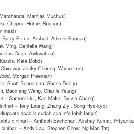
 Marshanda, Mathias Muchus)
ka Chopra, Hrithik Roshan)
nimasi)
 – Barry Prima, Arshad, Advent Bangun)
ek Ming, Daniella Wang)
Nicolas Cage, Awkwafina)
 Karzis, Kata Dobó)
g Chiu-wai, Jacky Cheung, Waise Lee)
h Wood, Morgan Freeman)
le, Scott Speedman, Shane Brolly)
en, Baoqiang Wang, Charlie Yeung)
ri – Samuel Hui, Karl Maka, Sylvia Chang)
nihari – Tony Leung, Zhang Ziyi, Song Hye-kyo)
diupdate apabila sudah ada info lebih lanjut)
Sabtu dinihari – Amitabh Bachchan, Akshay Kumar, Priyank
 dinihari – Andy Lau, Stephen Chow, Ng Man Tat)