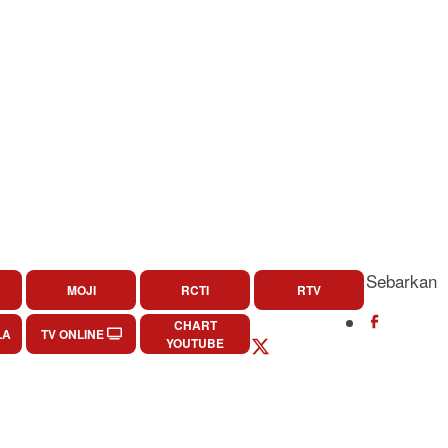
Sebarkan
MOJI
RCTI
RTV
CHART
LA
TV ONLINE
YOUTUBE