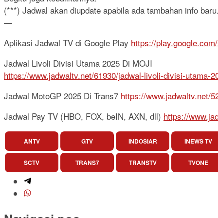
(***) Jadwal akan diupdate apabila ada tambahan info baru.
—
Aplikasi Jadwal TV di Google Play
https://play.google.com
Jadwal Livoli Divisi Utama 2025 Di MOJI
https://www.jadwaltv.net/61930/jadwal-livoli-divisi-utama-2
Jadwal MotoGP 2025 Di Trans7
https://www.jadwaltv.net/
Jadwal Pay TV (HBO, FOX, beIN, AXN, dll)
https://www.ja
ANTV
GTV
INDOSIAR
INEWS TV
SCTV
TRANS7
TRANSTV
TVONE