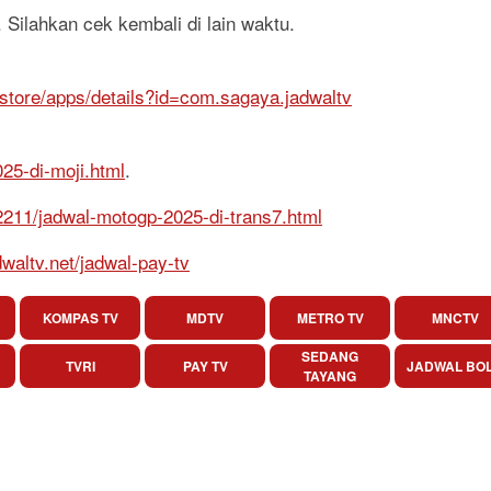
 Silahkan cek kembali di lain waktu.
/store/apps/details?id=com.sagaya.jadwaltv
025-di-moji.html
.
52211/jadwal-motogp-2025-di-trans7.html
dwaltv.net/jadwal-pay-tv
KOMPAS TV
MDTV
METRO TV
MNCTV
SEDANG
TVRI
PAY TV
JADWAL BO
TAYANG