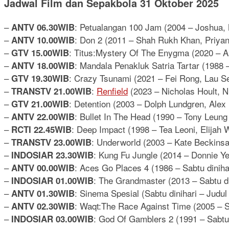
Jadwal Film dan Sepakbola 31 Oktober 2025
–
: Petualangan 100 Jam (2004 – Joshua,
ANTV 06.30WIB
–
: Don 2 (2011 – Shah Rukh Khan, Priyan
ANTV 10.00WIB
–
: Titus:Mystery Of The Enygma (2020 – A
GTV 15.00WIB
–
: Mandala Penakluk Satria Tartar (1988
ANTV 18.00WIB
–
: Crazy Tsunami (2021 – Fei Rong, Lau S
GTV 19.30WIB
–
:
Renfield
(2023 – Nicholas Hoult, 
TRANSTV 21.00WIB
–
: Detention (2003 – Dolph Lundgren, Alex
GTV 21.00WIB
–
: Bullet In The Head (1990 – Tony Leun
ANTV 22.00WIB
–
: Deep Impact (1998 – Tea Leoni, Elija
RCTI 22.45WIB
–
: Underworld (2003 – Kate Beckinsa
TRANSTV 23.00WIB
–
: Kung Fu Jungle (2014 – Donnie Y
INDOSIAR 23.30WIB
–
: Aces Go Places 4 (1986 – Sabtu diniha
ANTV 00.00WIB
–
: The Grandmaster (2013 – Sabtu di
INDOSIAR 01.00WIB
–
: Sinema Spesial (Sabtu dinihari – Judul 
ANTV 01.30WIB
–
: Waqt:The Race Against Time (2005 – 
ANTV 02.30WIB
–
: God Of Gamblers 2 (1991 – Sabtu
INDOSIAR 03.00WIB