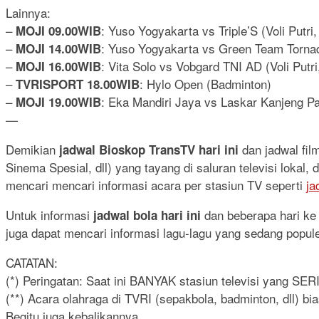
Lainnya:
–
: Yuso Yogyakarta vs Triple’S (Voli Putri, 
MOJI 09.00WIB
–
: Yuso Yogyakarta vs Green Team Tornado 
MOJI 14.00WIB
–
: Vita Solo vs Vobgard TNI AD (Voli Putri,
MOJI 16.00WIB
–
: Hylo Open (Badminton)
TVRISPORT 18.00WIB
–
: Eka Mandiri Jaya vs Laskar Kanjeng Paci
MOJI 19.00WIB
—
Demikian
dan jadwal fi
jadwal Bioskop TransTV hari ini
Sinema Spesial, dll) yang tayang di saluran televisi lokal
mencari mencari informasi acara per stasiun TV seperti
ja
Untuk informasi
dan beberapa hari ke d
jadwal bola hari ini
juga dapat mencari informasi lagu-lagu yang sedang popul
CATATAN:
(*) Peringatan: Saat ini BANYAK stasiun televisi yang SE
(**) Acara olahraga di TVRI (sepakbola, badminton, dll) b
Begitu juga kebalikannya.