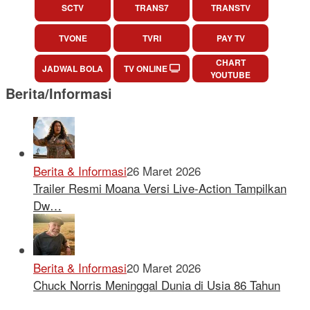
SCTV
TRANS7
TRANSTV
TVONE
TVRI
PAY TV
CHART
JADWAL BOLA
TV ONLINE
YOUTUBE
Berita/Informasi
Berita & Informasi
26 Maret 2026
Trailer Resmi Moana Versi Live-Action Tampilkan
Dw…
Berita & Informasi
20 Maret 2026
Chuck Norris Meninggal Dunia di Usia 86 Tahun