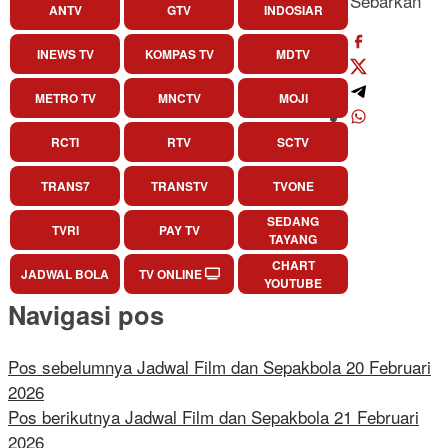
Sebarkan
ANTV
GTV
INDOSIAR
INEWS TV
KOMPAS TV
MDTV
METRO TV
MNCTV
MOJI
RCTI
RTV
SCTV
TRANS7
TRANSTV
TVONE
SEDANG
TVRI
PAY TV
TAYANG
CHART
JADWAL BOLA
TV ONLINE
YOUTUBE
Navigasi pos
Pos sebelumnya
Jadwal Film dan Sepakbola 20 Februari
2026
Pos berikutnya
Jadwal Film dan Sepakbola 21 Februari
2026