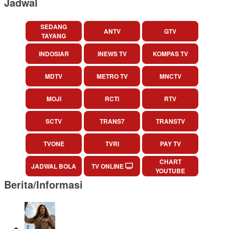
Jadwal
SEDANG
ANTV
GTV
TAYANG
INDOSIAR
INEWS TV
KOMPAS TV
MDTV
METRO TV
MNCTV
MOJI
RCTI
RTV
SCTV
TRANS7
TRANSTV
TVONE
TVRI
PAY TV
CHART
JADWAL BOLA
TV ONLINE
YOUTUBE
Berita/Informasi