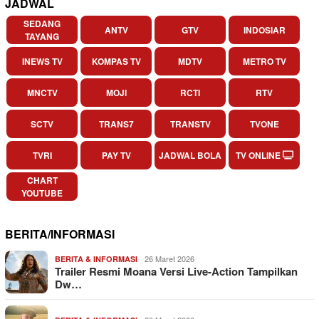
JADWAL
SEDANG
ANTV
GTV
INDOSIAR
TAYANG
INEWS TV
KOMPAS TV
MDTV
METRO TV
MNCTV
MOJI
RCTI
RTV
SCTV
TRANS7
TRANSTV
TVONE
TVRI
PAY TV
JADWAL BOLA
TV ONLINE
CHART
YOUTUBE
BERITA/INFORMASI
26 Maret 2026
BERITA & INFORMASI
Trailer Resmi Moana Versi Live-Action Tampilkan
Dw…