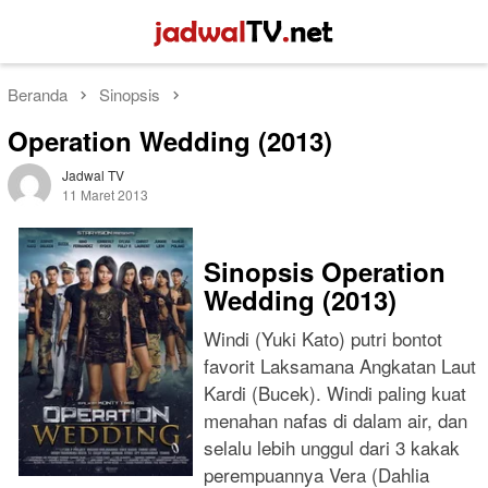
Loncat
Menu
ke
Mobile
konten
Beranda
Sinopsis
Operation Wedding (2013)
Jadwal TV
11 Maret 2013
Sinopsis Operation
Wedding (2013)
Windi (Yuki Kato) putri bontot
favorit Laksamana Angkatan Laut
Kardi (Bucek). Windi paling kuat
menahan nafas di dalam air, dan
selalu lebih unggul dari 3 kakak
perempuannya Vera (Dahlia