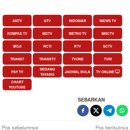
ANTV
GTV
INDOSIAR
INEWS TV
KOMPAS TV
MDTV
METRO TV
MNCTV
MOJI
RCTI
RTV
SCTV
TRANS7
TRANSTV
TVONE
TVRI
SEDANG
PAY TV
JADWAL BOLA
TV ONLINE
TAYANG
CHART
YOUTUBE
SEBARKAN
Navigasi
Pos sebelumnya
Pos berikutnya