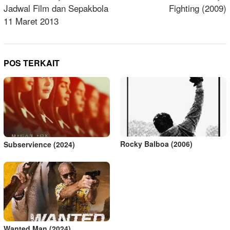
pos
Jadwal Film dan Sepakbola
Fighting (2009)
11 Maret 2013
POS TERKAIT
Rocky Balboa (2006)
Subservience (2024)
Wanted Man (2024)