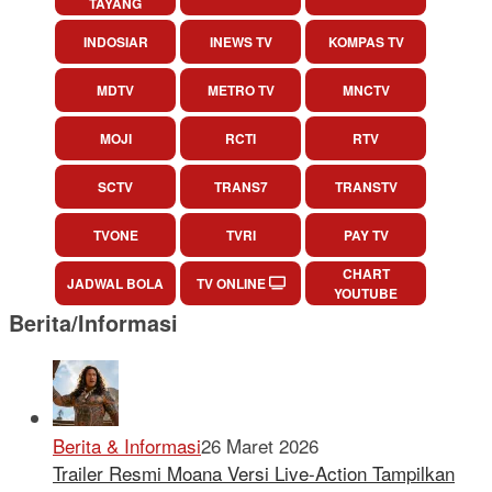
TAYANG
INDOSIAR
INEWS TV
KOMPAS TV
MDTV
METRO TV
MNCTV
MOJI
RCTI
RTV
SCTV
TRANS7
TRANSTV
TVONE
TVRI
PAY TV
CHART
JADWAL BOLA
TV ONLINE
YOUTUBE
Berita/Informasi
Berita & Informasi
26 Maret 2026
Trailer Resmi Moana Versi Live-Action Tampilkan