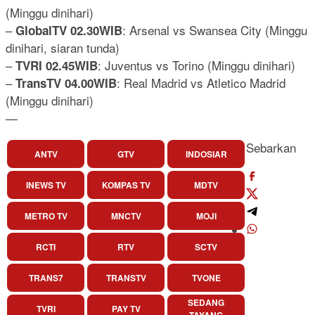
(Minggu dinihari)
–
: Arsenal vs Swansea City (Minggu
GlobalTV 02.30WIB
dinihari, siaran tunda)
–
: Juventus vs Torino (Minggu dinihari)
TVRI 02.45WIB
–
: Real Madrid vs Atletico Madrid
TransTV 04.00WIB
(Minggu dinihari)
—
Sebarkan
ANTV
GTV
INDOSIAR
INEWS TV
KOMPAS TV
MDTV
METRO TV
MNCTV
MOJI
RCTI
RTV
SCTV
TRANS7
TRANSTV
TVONE
SEDANG
TVRI
PAY TV
TAYANG