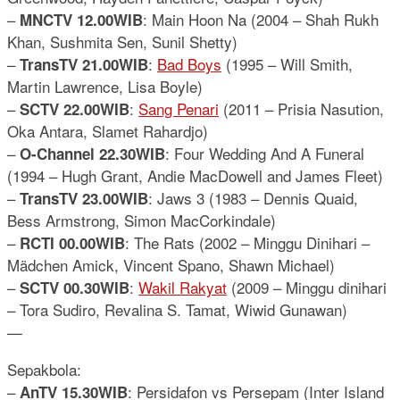
–
: Main Hoon Na (2004 – Shah Rukh
MNCTV 12.00WIB
Khan, Sushmita Sen, Sunil Shetty)
–
:
Bad Boys
(1995 – Will Smith,
TransTV 21.00WIB
Martin Lawrence, Lisa Boyle)
–
:
Sang Penari
(2011 – Prisia Nasution,
SCTV 22.00WIB
Oka Antara, Slamet Rahardjo)
–
: Four Wedding And A Funeral
O-Channel 22.30WIB
(1994 – Hugh Grant, Andie MacDowell and James Fleet)
–
: Jaws 3 (1983 – Dennis Quaid,
TransTV 23.00WIB
Bess Armstrong, Simon MacCorkindale)
–
: The Rats (2002 – Minggu Dinihari –
RCTI 00.00WIB
Mädchen Amick, Vincent Spano, Shawn Michael)
–
:
Wakil Rakyat
(2009 – Minggu dinihari
SCTV 00.30WIB
– Tora Sudiro, Revalina S. Tamat, Wiwid Gunawan)
—
Sepakbola:
–
: Persidafon vs Persepam (Inter Island
AnTV 15.30WIB