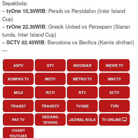
Sepakbola:
–
: Persib vs Persidafon (Inter Island
tvOne 15.30WIB
Cup)
–
: Gresik United vs Persepam (Siaran
tvOne 22.30WIB
tunda, Inter Island Cup)
–
: Barcelona vs Benfica (Kamis dinihari)
SCTV 02.45WIB
—
ANTV
GTV
INDOSIAR
INEWS TV
KOMPAS TV
MDTV
METRO TV
MNCTV
MOJI
RCTI
RTV
SCTV
TRANS7
TRANSTV
TVONE
TVRI
SEDANG
PAY TV
JADWAL BOLA
TV ONLINE
TAYANG
CHART
YOUTUBE