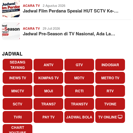
2 Agustus 2026
ACARA TV
Jadwal Film Perdana Spesial HUT SCTV Ke-…
29 Juli 2026
ACARA TV
Jadwal Pre-Season di TV Nasional, Ada La…
JADWAL
SEDANG
ANTV
GTV
INDOSIAR
TAYANG
INEWS TV
KOMPAS TV
MDTV
METRO TV
MNCTV
MOJI
RCTI
RTV
SCTV
TRANS7
TRANSTV
TVONE
TVRI
PAY TV
JADWAL BOLA
TV ONLINE
CHART
YOUTUBE