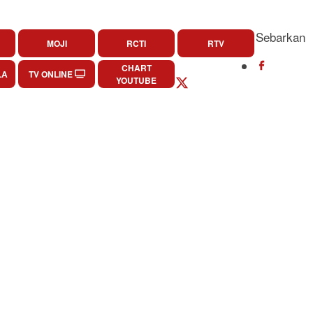
Sebarkan
MOJI
RCTI
RTV
CHART
LA
TV ONLINE
YOUTUBE