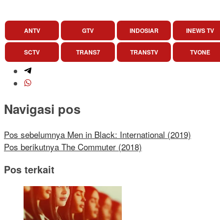
ANTV
GTV
INDOSIAR
INEWS TV
SCTV
TRANS7
TRANSTV
TVONE
Navigasi pos
Pos sebelumnya
Men in Black: International (2019)
Pos berikutnya
The Commuter (2018)
Pos terkait