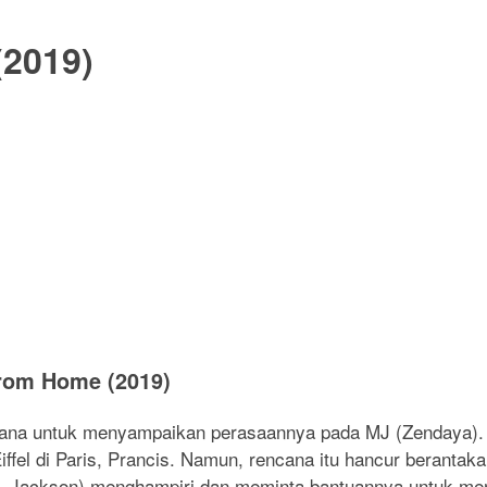
(2019)
from Home (2019)
ncana untuk menyampaikan perasaannya pada MJ (Zendaya).
l di Paris, Prancis. Namun, rencana itu hancur berantakan
l L. Jackson) menghampiri dan meminta bantuannya untuk m