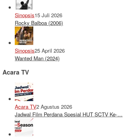
Sinopsis
15 Juli 2026
Rocky Balboa (2006)
Sinopsis
25 April 2026
Wanted Man (2024)
Acara TV
Acara TV
2 Agustus 2026
Jadwal Film Perdana Spesial HUT SCTV Ke-…