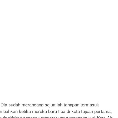
 Dia sudah merancang sejumlah tahapan termasuk
 bahkan ketika mereka baru tiba di kota tujuan pertama,
enyingkirkan sesosok monster yang mengamuk di Kota Air