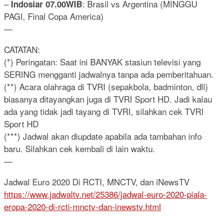
–
: Brasil vs Argentina (MINGGU
Indosiar 07.00WIB
PAGI, Final Copa America)
—
CATATAN:
(*) Peringatan: Saat ini BANYAK stasiun televisi yang
SERING mengganti jadwalnya tanpa ada pemberitahuan.
(**) Acara olahraga di TVRI (sepakbola, badminton, dll)
biasanya ditayangkan juga di TVRI Sport HD. Jadi kalau
ada yang tidak jadi tayang di TVRI, silahkan cek TVRI
Sport HD
(***) Jadwal akan diupdate apabila ada tambahan info
baru. Silahkan cek kembali di lain waktu.
—
Jadwal Euro 2020 Di RCTI, MNCTV, dan iNewsTV
https://www.jadwaltv.net/25386/jadwal-euro-2020-piala-
eropa-2020-di-rcti-mnctv-dan-inewstv.html