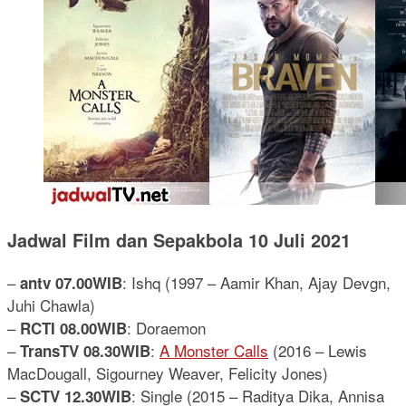
Jadwal Film dan Sepakbola 10 Juli 2021
–
: Ishq (1997 – Aamir Khan, Ajay Devgn,
antv 07.00WIB
Juhi Chawla)
–
: Doraemon
RCTI 08.00WIB
–
:
A Monster Calls
(2016 – Lewis
TransTV 08.30WIB
MacDougall, Sigourney Weaver, Felicity Jones)
–
: Single (2015 – Raditya Dika, Annisa
SCTV 12.30WIB