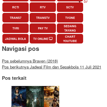
RCTI
RTV
SCTV
TRANS7
TRANSTV
TVONE
SEDANG
TVRI
PAY TV
TAYANG
CHART
JADWAL BOLA
TV ONLINE
YOUTUBE
Navigasi pos
Pos sebelumnya
Braven (2018)
Pos berikutnya
Jadwal Film dan Sepakbola 11 Juli 2021
Pos terkait