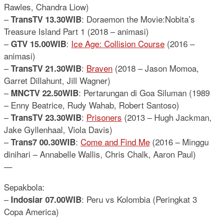
Rawles, Chandra Liow)
–
: Doraemon the Movie:Nobita’s
TransTV 13.30WIB
Treasure Island Part 1 (2018 – animasi)
–
:
Ice Age: Collision Course
(2016 –
GTV 15.00WIB
animasi)
–
:
Braven
(2018 – Jason Momoa,
TransTV 21.30WIB
Garret Dillahunt, Jill Wagner)
–
: Pertarungan di Goa Siluman (1989
MNCTV 22.50WIB
– Enny Beatrice, Rudy Wahab, Robert Santoso)
–
:
Prisoners
(2013 – Hugh Jackman,
TransTV 23.30WIB
Jake Gyllenhaal, Viola Davis)
–
:
Come and Find Me
(2016 – Minggu
Trans7 00.30WIB
dinihari – Annabelle Wallis, Chris Chalk, Aaron Paul)
—
Sepakbola:
–
: Peru vs Kolombia (Peringkat 3
Indosiar 07.00WIB
Copa America)