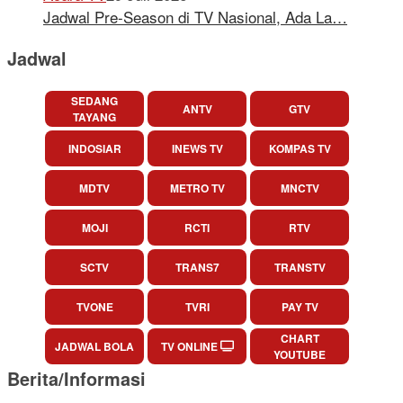
Jadwal Pre-Season di TV Nasional, Ada La…
Jadwal
SEDANG
ANTV
GTV
TAYANG
INDOSIAR
INEWS TV
KOMPAS TV
MDTV
METRO TV
MNCTV
MOJI
RCTI
RTV
SCTV
TRANS7
TRANSTV
TVONE
TVRI
PAY TV
CHART
JADWAL BOLA
TV ONLINE
YOUTUBE
Berita/Informasi