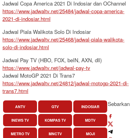
Jadwal Copa America 2021 Di Indosiar dan OChannel
https://www.jadwaltv.net/25484/jadwal-copa-america-
2021-di-indosiar.html
Jadwal Piala Walikota Solo Di Indosiar
https://www.jadwaltv.net/25468/jadwal-piala-walikota-
solo-di-indosiar.html
Jadwal Pay TV (HBO, FOX, beIN, AXN, dll)
https://www.jadwaltv.net/jadwal-pay-tv
Jadwal MotoGP 2021 Di Trans7
https://www.jadwaltv.net/24812/jadwal-motogp-2021-di-
trans7.html
Sebarkan
ANTV
GTV
INDOSIAR
INEWS TV
KOMPAS TV
MDTV
METRO TV
MNCTV
MOJI