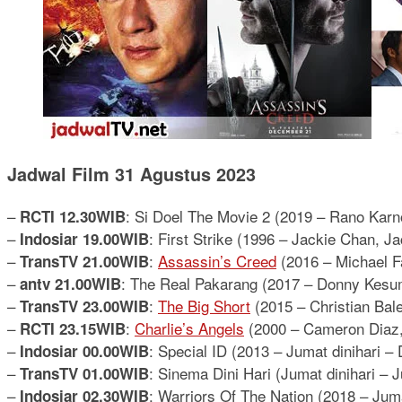
Jadwal Film 31 Agustus 2023
–
: Si Doel The Movie 2 (2019 – Rano Karn
RCTI 12.30WIB
–
: First Strike (1996 – Jackie Chan, J
Indosiar 19.00WIB
–
:
Assassin’s Creed
(2016 – Michael Fa
TransTV 21.00WIB
–
: The Real Pakarang (2017 – Donny Kesuma
antv 21.00WIB
–
:
The Big Short
(2015 – Christian Bale
TransTV 23.00WIB
–
:
Charlie’s Angels
(2000 – Cameron Diaz,
RCTI 23.15WIB
–
: Special ID (2013 – Jumat dinihari –
Indosiar 00.00WIB
–
: Sinema Dini Hari (Jumat dinihari – J
TransTV 01.00WIB
–
: Warriors Of The Nation (2018 – Jum
Indosiar 02.30WIB