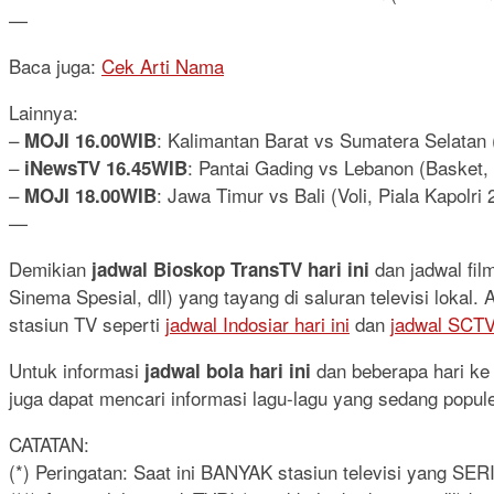
—
Baca juga:
Cek Arti Nama
Lainnya:
–
: Kalimantan Barat vs Sumatera Selatan (
MOJI 16.00WIB
–
: Pantai Gading vs Lebanon (Basket,
iNewsTV 16.45WIB
–
: Jawa Timur vs Bali (Voli, Piala Kapolri 
MOJI 18.00WIB
—
Demikian
dan jadwal fi
jadwal Bioskop TransTV hari ini
Sinema Spesial, dll) yang tayang di saluran televisi lokal
stasiun TV seperti
jadwal Indosiar hari ini
dan
jadwal SCTV 
Untuk informasi
dan beberapa hari ke d
jadwal bola hari ini
juga dapat mencari informasi lagu-lagu yang sedang popul
CATATAN:
(*) Peringatan: Saat ini BANYAK stasiun televisi yang SE