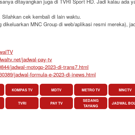
iasanya ditayangkan juga di TVRI Sport HD. Jadi kalau ada y
 Silahkan cek kembali di lain waktu.
 dikeluarkan MNC Group di web/aplikasi resmi mereka), jadwa
dwalTV
dwaltv.net/jadwal-pay-tv
30844/jadwal-motogp-2023-di-trans7.html
/30389/jadwal-formula-e-2023-di-inews.html
KOMPAS TV
MDTV
METRO TV
MNCTV
SEDANG
TVRI
PAY TV
JADWAL BO
TAYANG