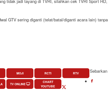
ang tidak jadi tayang di TVRI, silahkan cek TVRI Sport HD,
l GTV sering diganti (telat/batal/diganti acara lain) tanpa
Sebarkan
MOJI
RCTI
RTV
CHART
LA
TV ONLINE
YOUTUBE