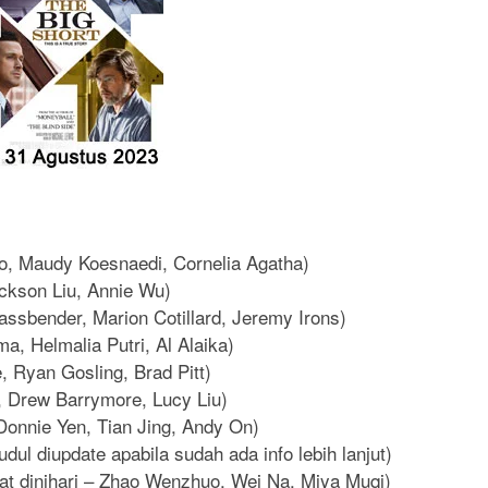
o, Maudy Koesnaedi, Cornelia Agatha)
ackson Liu, Annie Wu)
ssbender, Marion Cotillard, Jeremy Irons)
, Helmalia Putri, Al Alaika)
, Ryan Gosling, Brad Pitt)
 Drew Barrymore, Lucy Liu)
 Donnie Yen, Tian Jing, Andy On)
udul diupdate apabila sudah ada info lebih lanjut)
at dinihari – Zhao Wenzhuo, Wei Na, Miya Muqi)