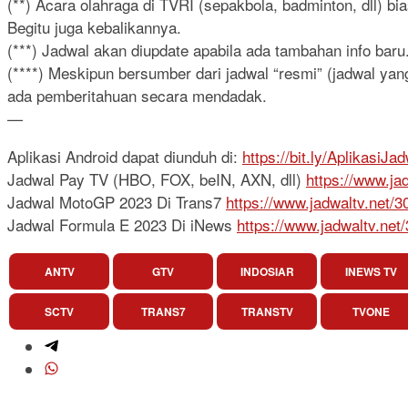
(**) Acara olahraga di TVRI (sepakbola, badminton, dll) b
Begitu juga kebalikannya.
(***) Jadwal akan diupdate apabila ada tambahan info baru.
(****) Meskipun bersumber dari jadwal “resmi” (jadwal yang
ada pemberitahuan secara mendadak.
—
Aplikasi Android dapat diunduh di:
https://bit.ly/AplikasiJa
Jadwal Pay TV (HBO, FOX, beIN, AXN, dll)
https://www.ja
Jadwal MotoGP 2023 Di Trans7
https://www.jadwaltv.net/
Jadwal Formula E 2023 Di iNews
https://www.jadwaltv.net
ANTV
GTV
INDOSIAR
INEWS TV
SCTV
TRANS7
TRANSTV
TVONE