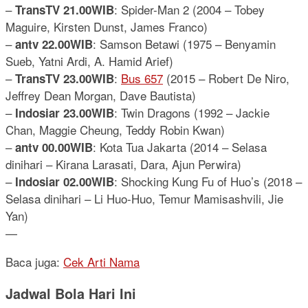
–
: Spider-Man 2 (2004 – Tobey
TransTV 21.00WIB
Maguire, Kirsten Dunst, James Franco)
–
: Samson Betawi (1975 – Benyamin
antv 22.00WIB
Sueb, Yatni Ardi, A. Hamid Arief)
–
:
Bus 657
(2015 – Robert De Niro,
TransTV 23.00WIB
Jeffrey Dean Morgan, Dave Bautista)
–
: Twin Dragons (1992 – Jackie
Indosiar 23.00WIB
Chan, Maggie Cheung, Teddy Robin Kwan)
–
: Kota Tua Jakarta (2014 – Selasa
antv 00.00WIB
dinihari – Kirana Larasati, Dara, Ajun Perwira)
–
: Shocking Kung Fu of Huo’s (2018 –
Indosiar 02.00WIB
Selasa dinihari – Li Huo-Huo, Temur Mamisashvili, Jie
Yan)
—
Baca juga:
Cek Arti Nama
Jadwal Bola Hari Ini