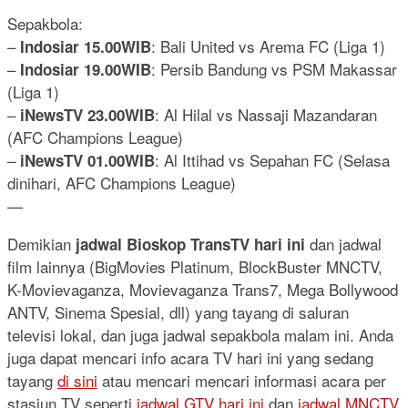
Sepakbola:
–
: Bali United vs Arema FC (Liga 1)
Indosiar 15.00WIB
–
: Persib Bandung vs PSM Makassar
Indosiar 19.00WIB
(Liga 1)
–
: Al Hilal vs Nassaji Mazandaran
iNewsTV 23.00WIB
(AFC Champions League)
–
: Al Ittihad vs Sepahan FC (Selasa
iNewsTV 01.00WIB
dinihari, AFC Champions League)
—
Demikian
dan jadwal
jadwal Bioskop TransTV hari ini
film lainnya (BigMovies Platinum, BlockBuster MNCTV,
K-Movievaganza, Movievaganza Trans7, Mega Bollywood
ANTV, Sinema Spesial, dll) yang tayang di saluran
televisi lokal, dan juga jadwal sepakbola malam ini. Anda
juga dapat mencari info acara TV hari ini yang sedang
tayang
di sini
atau mencari mencari informasi acara per
stasiun TV seperti
jadwal GTV hari ini
dan
jadwal MNCTV