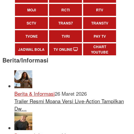
MOJI
RCTI
RTV
SCTV
TRANS7
TRANSTV
TVONE
TVRI
PAY TV
CHART
JADWAL BOLA
TV ONLINE
YOUTUBE
Berita/Informasi
Berita & Informasi
26 Maret 2026
Trailer Resmi Moana Versi Live-Action Tampilkan
Dw…