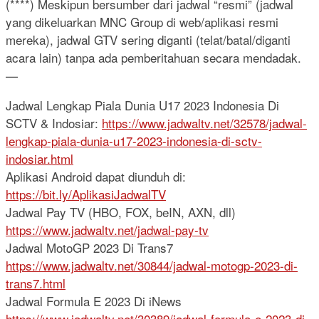
(****) Meskipun bersumber dari jadwal “resmi” (jadwal
yang dikeluarkan MNC Group di web/aplikasi resmi
mereka), jadwal GTV sering diganti (telat/batal/diganti
acara lain) tanpa ada pemberitahuan secara mendadak.
—
Jadwal Lengkap Piala Dunia U17 2023 Indonesia Di
SCTV & Indosiar:
https://www.jadwaltv.net/32578/jadwal-
lengkap-piala-dunia-u17-2023-indonesia-di-sctv-
indosiar.html
Aplikasi Android dapat diunduh di:
https://bit.ly/AplikasiJadwalTV
Jadwal Pay TV (HBO, FOX, beIN, AXN, dll)
https://www.jadwaltv.net/jadwal-pay-tv
Jadwal MotoGP 2023 Di Trans7
https://www.jadwaltv.net/30844/jadwal-motogp-2023-di-
trans7.html
Jadwal Formula E 2023 Di iNews
https://www.jadwaltv.net/30389/jadwal-formula-e-2023-di-