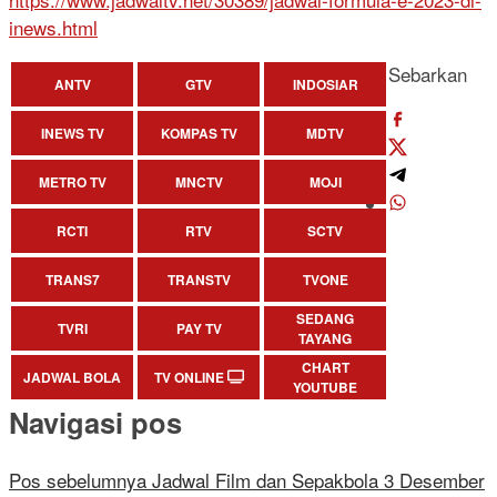
inews.html
Sebarkan
ANTV
GTV
INDOSIAR
INEWS TV
KOMPAS TV
MDTV
METRO TV
MNCTV
MOJI
RCTI
RTV
SCTV
TRANS7
TRANSTV
TVONE
SEDANG
TVRI
PAY TV
TAYANG
CHART
JADWAL BOLA
TV ONLINE
YOUTUBE
Navigasi pos
Pos sebelumnya
Jadwal Film dan Sepakbola 3 Desember