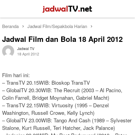
Loncat
Menu
ke
Mobile
konten
Beranda
Jadwal Film/Sepakbola Harian
Jadwal Film dan Bola 18 April 2012
Jadwal TV
18 April 2012
Film hari ini:
– TransTV 20.15WIB: Bioskop TransTV
– GlobalTV 20.30WIB: The Recruit (2003 – Al Pacino,
Colin Farrell, Bridget Moynahan, Gabriel Macht)
– TransTV 22.15WIB: Virtuosity (1995 – Denzel
Washington, Russell Crowe, Kelly Lynch)
– GlobalTV 23.00WIB: Tango And Cash (1989 – Sylvester
Stalone, Kurt Russell, Teri Hatcher, Jack Palance)