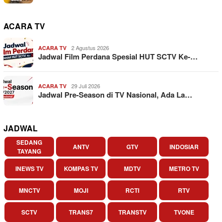
ACARA TV
2 Agustus 2026
ACARA TV
Jadwal Film Perdana Spesial HUT SCTV Ke-…
29 Juli 2026
ACARA TV
Jadwal Pre-Season di TV Nasional, Ada La…
JADWAL
SEDANG
ANTV
GTV
INDOSIAR
TAYANG
INEWS TV
KOMPAS TV
MDTV
METRO TV
MNCTV
MOJI
RCTI
RTV
SCTV
TRANS7
TRANSTV
TVONE