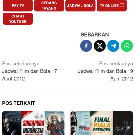
SEDANG
PAY TV
JADWAL BOLA
TV ONLINE
TAYANG
CHART
YOUTUBE
SEBARKAN
Navigasi
Pos sebelumnya
Pos berikutnya
pos
Jadwal Film dan Bola 17
Jadwal Film dan Bola 19
April 2012
April 2012
POS TERKAIT