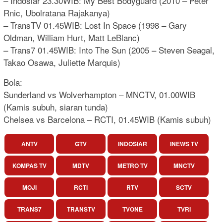
– Indosiar 23.30WIB: My Best Bodyguard (2010 – Peter
Rnic, Ubolratana Rajakanya)
– TransTV 01.45WIB: Lost In Space (1998 – Gary
Oldman, William Hurt, Matt LeBlanc)
– Trans7 01.45WIB: Into The Sun (2005 – Steven Seagal,
Takao Osawa, Juliette Marquis)
Bola:
Sunderland vs Wolverhampton – MNCTV, 01.00WIB
(Kamis subuh, siaran tunda)
Chelsea vs Barcelona – RCTI, 01.45WIB (Kamis subuh)
ANTV
GTV
INDOSIAR
INEWS TV
KOMPAS TV
MDTV
METRO TV
MNCTV
MOJI
RCTI
RTV
SCTV
TRANS7
TRANSTV
TVONE
TVRI