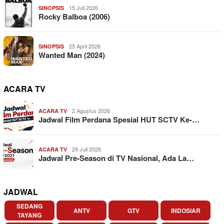
15 Juli 2026
SINOPSIS
Rocky Balboa (2006)
25 April 2026
SINOPSIS
Wanted Man (2024)
ACARA TV
2 Agustus 2026
ACARA TV
Jadwal Film Perdana Spesial HUT SCTV Ke-…
29 Juli 2026
ACARA TV
Jadwal Pre-Season di TV Nasional, Ada La…
JADWAL
SEDANG
ANTV
GTV
INDOSIAR
TAYANG