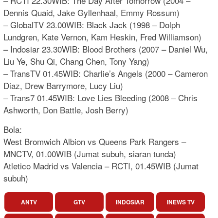
– RCTI 22.30WIB: The Day After Tomorrow (2004 –
Dennis Quaid, Jake Gyllenhaal, Emmy Rossum)
– GlobalTV 23.00WIB: Black Jack (1998 – Dolph
Lundgren, Kate Vernon, Kam Heskin, Fred Williamson)
– Indosiar 23.30WIB: Blood Brothers (2007 – Daniel Wu,
Liu Ye, Shu Qi, Chang Chen, Tony Yang)
– TransTV 01.45WIB: Charlie’s Angels (2000 – Cameron
Diaz, Drew Barrymore, Lucy Liu)
– Trans7 01.45WIB: Love Lies Bleeding (2008 – Chris
Ashworth, Don Battle, Josh Berry)
Bola:
West Bromwich Albion vs Queens Park Rangers –
MNCTV, 01.00WIB (Jumat subuh, siaran tunda)
Atletico Madrid vs Valencia – RCTI, 01.45WIB (Jumat
subuh)
ANTV
GTV
INDOSIAR
INEWS TV