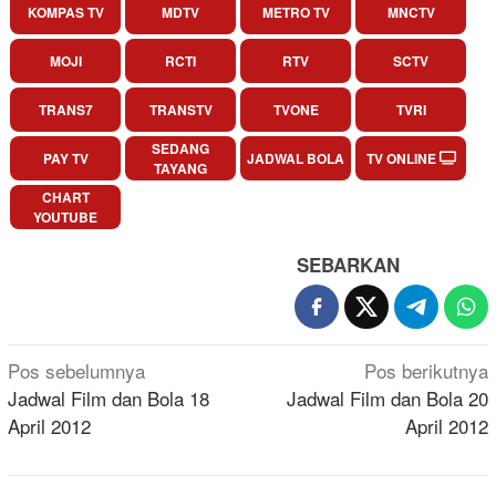
KOMPAS TV
MDTV
METRO TV
MNCTV
MOJI
RCTI
RTV
SCTV
TRANS7
TRANSTV
TVONE
TVRI
SEDANG
PAY TV
JADWAL BOLA
TV ONLINE
TAYANG
CHART
YOUTUBE
SEBARKAN
Navigasi
Pos sebelumnya
Pos berikutnya
pos
Jadwal Film dan Bola 18
Jadwal Film dan Bola 20
April 2012
April 2012