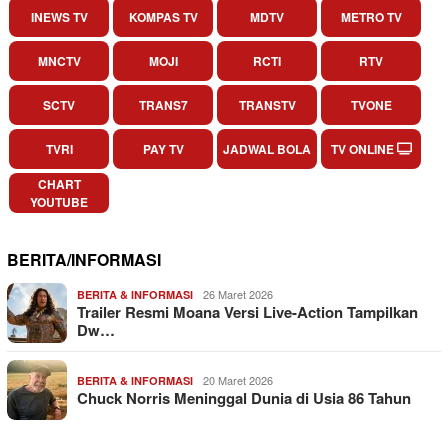
INEWS TV
KOMPAS TV
MDTV
METRO TV
MNCTV
MOJI
RCTI
RTV
SCTV
TRANS7
TRANSTV
TVONE
TVRI
PAY TV
JADWAL BOLA
TV ONLINE
CHART
YOUTUBE
BERITA/INFORMASI
26 Maret 2026
BERITA & INFORMASI
Trailer Resmi Moana Versi Live-Action Tampilkan
Dw…
20 Maret 2026
BERITA & INFORMASI
Chuck Norris Meninggal Dunia di Usia 86 Tahun