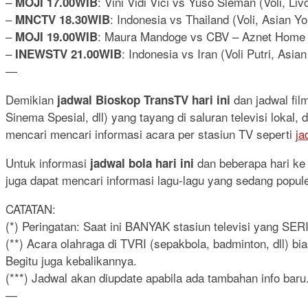
–
: Vini Vidi Vici vs Yuso Sleman (Voli, Livo
MOJI 17.00WIB
–
: Indonesia vs Thailand (Voli, Asian 
MNCTV 18.30WIB
–
: Maura Mandoge vs CBV – Aznet Home Jat
MOJI 19.00WIB
–
: Indonesia vs Iran (Voli Putri, Asi
INEWSTV 21.00WIB
—
Demikian
dan jadwal fi
jadwal Bioskop TransTV hari ini
Sinema Spesial, dll) yang tayang di saluran televisi lokal
mencari mencari informasi acara per stasiun TV seperti
ja
Untuk informasi
dan beberapa hari ke d
jadwal bola hari ini
juga dapat mencari informasi lagu-lagu yang sedang popul
CATATAN:
(*) Peringatan: Saat ini BANYAK stasiun televisi yang SE
(**) Acara olahraga di TVRI (sepakbola, badminton, dll) b
Begitu juga kebalikannya.
(***) Jadwal akan diupdate apabila ada tambahan info baru.
—