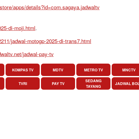
/store/apps/details?id=com.sagaya.jadwaltv
025-di-moji.html
.
52211/jadwal-motogp-2025-di-trans7.html
dwaltv.net/jadwal-pay-tv
KOMPAS TV
MDTV
METRO TV
MNCTV
SEDANG
TVRI
PAY TV
JADWAL BO
TAYANG