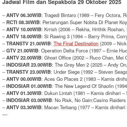
Jadwal Film dan Sepakbola 29 Oktober 2025
–
: Tragedi Bintaro (1989 – Fery Octora, 
ANTV 06.30WIB
–
: Pertarungan Super Nobita Di Planet Ko
RCTI 08.30WIB
–
: Krrish (2006 – Rekha, Hrithik Roshan,
ANTV 10.00WIB
–
: Si Rawing 3 (1994 – Barry Prima, Corr
ANTV 18.00WIB
–
:
The Final Destination
(2009 – Nick
TRANSTV 21.00WIB
–
: Operation Delta Force (1997 – Ernie Hu
GTV 21.00WIB
–
: Ghost Office (2002 – Ruco Chan, Mei 
ANTV 22.00WIB
–
: The Grey Men 2 (2025 – Andy On,
INDOSIAR 23.00WIB
–
: Under Siege (1992 – Steven Seag
TRANSTV 23.00WIB
–
: Aces Go Places 2 (1983 – Kamis dinih
ANTV 00.00WIB
–
: The New Legend Of Shaolin (1994 
INDOSIAR 01.00WIB
–
: Dukun Lintah (1981 – Kamis dinihari –
ANTV 01.30WIB
–
: No Risk, No Gain:Casino Raiders
INDOSIAR 03.00WIB
–
: Macan Terbang (1977 – Kamis dinihari
ANTV 03.30WIB
—