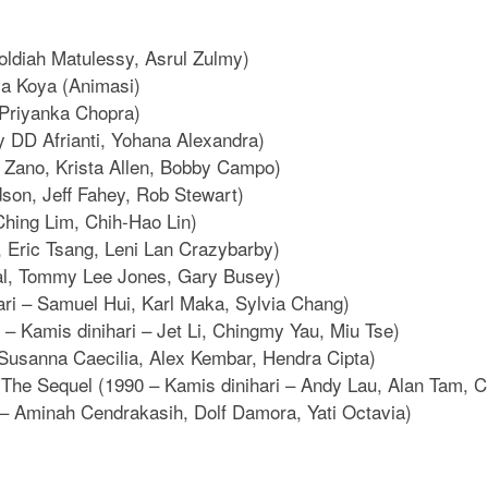
Roldiah Matulessy, Asrul Zulmy)
ya Koya (Animasi)
 Priyanka Chopra)
y DD Afrianti, Yohana Alexandra)
 Zano, Krista Allen, Bobby Campo)
dson, Jeff Fahey, Rob Stewart)
Ching Lim, Chih-Hao Lin)
 Eric Tsang, Leni Lan Crazybarby)
al, Tommy Lee Jones, Gary Busey)
ari – Samuel Hui, Karl Maka, Sylvia Chang)
– Kamis dinihari – Jet Li, Chingmy Yau, Miu Tse)
 Susanna Caecilia, Alex Kembar, Hendra Cipta)
 The Sequel (1990 – Kamis dinihari – Andy Lau, Alan Tam,
 – Aminah Cendrakasih, Dolf Damora, Yati Octavia)