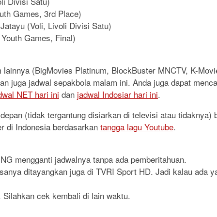
li Divisi Satu)
Youth Games, 3rd Place)
ayu (Voli, Livoli Divisi Satu)
an Youth Games, Final)
lm lainnya (BigMovies Platinum, BlockBuster MNCTV, K-Mo
, dan juga jadwal sepakbola malam ini. Anda juga dapat menca
dwal NET hari ini
dan
jadwal Indosiar hari ini
.
epan (tidak tergantung disiarkan di televisi atau tidaknya)
er di Indonesia berdasarkan
tangga lagu Youtube
.
RING mengganti jadwalnya tanpa ada pemberitahuan.
iasanya ditayangkan juga di TVRI Sport HD. Jadi kalau ada y
 Silahkan cek kembali di lain waktu.