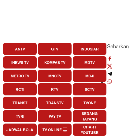
Sebarkan
ANTV
GTV
INDOSIAR
INEWS TV
KOMPAS TV
MDTV
METRO TV
MNCTV
MOJI
RCTI
RTV
SCTV
TRANS7
TRANSTV
TVONE
SEDANG
TVRI
PAY TV
TAYANG
CHART
JADWAL BOLA
TV ONLINE
YOUTUBE