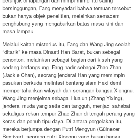
petunjuk di lapangan dan mimpi-mimpi itu saling
bersinggungan, Fang menyadari bahwa temuan tersebut
bukan hanya objek penelitian, melainkan semacam
penghubung yang mengaburkan batas masa kini dan
masa lampau.
Melalui kaitan misterius itu, Fang dan Wang Jing seolah
“ditarik” ke masa Dinasti Han Barat, bukan sebagai
penonton, melainkan sebagai bagian dari kisah yang
sedang berlangsung. Fang hadir sebagai Zhao Zhan
(Jackie Chan), seorang jenderal Han yang memimpin
pasukan berkuda melintasi bentang alam Hexi demi
mempertahankan wilayah dari serangan bangsa Xiongnu.
Wang Jing menjelma sebagai Huajun (Zhang Yixing),
jenderal muda yang setia dan tangguh, menjadi sahabat
sekaligus rekan tempur Zhao Zhan di tengah perang yang
keras dan penuh tipu daya. Di antara pergolakan itu,
mereka berjumpa dengan Putri Mengyun (Gülnezer
Bextiyar), seorang putri Xiongnu yang bukan hanya