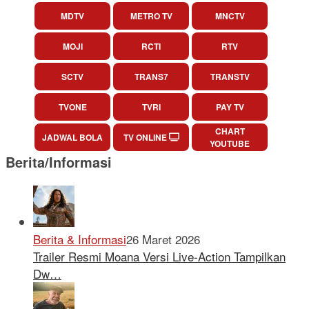
MDTV
METRO TV
MNCTV
MOJI
RCTI
RTV
SCTV
TRANS7
TRANSTV
TVONE
TVRI
PAY TV
CHART
JADWAL BOLA
TV ONLINE
YOUTUBE
Berita/Informasi
Berita & Informasi
26 Maret 2026
Trailer Resmi Moana Versi Live-Action Tampilkan
Dw…