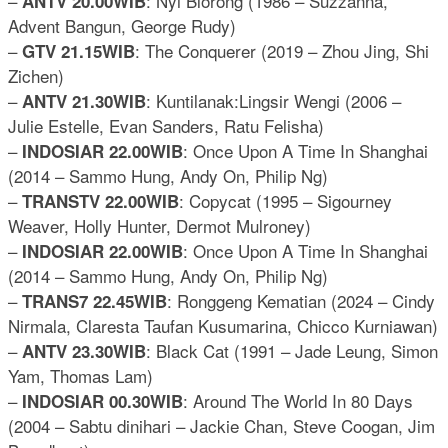
–
: Nyi Blorong (1986 – Suzzanna,
ANTV 20.00WIB
Advent Bangun, George Rudy)
–
: The Conquerer (2019 – Zhou Jing, Shi
GTV 21.15WIB
Zichen)
–
: Kuntilanak:Lingsir Wengi (2006 –
ANTV 21.30WIB
Julie Estelle, Evan Sanders, Ratu Felisha)
–
: Once Upon A Time In Shanghai
INDOSIAR 22.00WIB
(2014 – Sammo Hung, Andy On, Philip Ng)
–
: Copycat (1995 – Sigourney
TRANSTV 22.00WIB
Weaver, Holly Hunter, Dermot Mulroney)
–
: Once Upon A Time In Shanghai
INDOSIAR 22.00WIB
(2014 – Sammo Hung, Andy On, Philip Ng)
–
: Ronggeng Kematian (2024 – Cindy
TRANS7 22.45WIB
Nirmala, Claresta Taufan Kusumarina, Chicco Kurniawan)
–
: Black Cat (1991 – Jade Leung, Simon
ANTV 23.30WIB
Yam, Thomas Lam)
–
: Around The World In 80 Days
INDOSIAR 00.30WIB
(2004 – Sabtu dinihari – Jackie Chan, Steve Coogan, Jim