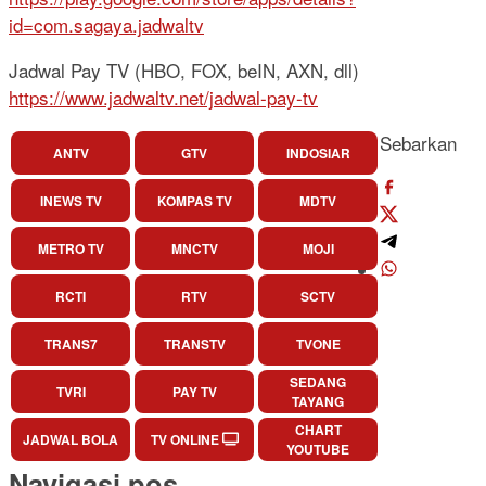
id=com.sagaya.jadwaltv
Jadwal Pay TV (HBO, FOX, beIN, AXN, dll)
https://www.jadwaltv.net/jadwal-pay-tv
Sebarkan
ANTV
GTV
INDOSIAR
INEWS TV
KOMPAS TV
MDTV
METRO TV
MNCTV
MOJI
RCTI
RTV
SCTV
TRANS7
TRANSTV
TVONE
SEDANG
TVRI
PAY TV
TAYANG
CHART
JADWAL BOLA
TV ONLINE
YOUTUBE
Navigasi pos