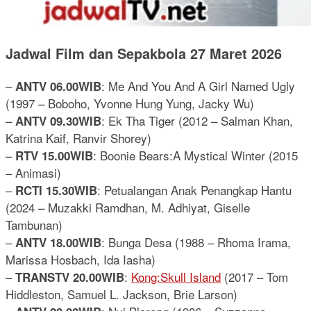
Jadwal Film dan Sepakbola 27 Maret 2026
–
: Me And You And A Girl Named Ugly
ANTV 06.00WIB
(1997 – Boboho, Yvonne Hung Yung, Jacky Wu)
–
: Ek Tha Tiger (2012 – Salman Khan,
ANTV 09.30WIB
Katrina Kaif, Ranvir Shorey)
–
: Boonie Bears:A Mystical Winter (2015
RTV 15.00WIB
– Animasi)
–
: Petualangan Anak Penangkap Hantu
RCTI 15.30WIB
(2024 – Muzakki Ramdhan, M. Adhiyat, Giselle
Tambunan)
–
: Bunga Desa (1988 – Rhoma Irama,
ANTV 18.00WIB
Marissa Hosbach, Ida Iasha)
–
:
Kong:Skull Island
(2017 – Tom
TRANSTV 20.00WIB
Hiddleston, Samuel L. Jackson, Brie Larson)