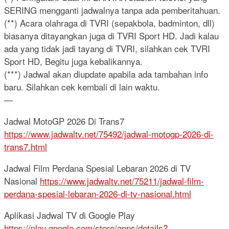
SERING mengganti jadwalnya tanpa ada pemberitahuan.
(**) Acara olahraga di TVRI (sepakbola, badminton, dll)
biasanya ditayangkan juga di TVRI Sport HD. Jadi kalau
ada yang tidak jadi tayang di TVRI, silahkan cek TVRI
Sport HD, Begitu juga kebalikannya.
(***) Jadwal akan diupdate apabila ada tambahan info
baru. Silahkan cek kembali di lain waktu.
—
Jadwal MotoGP 2026 Di Trans7
https://www.jadwaltv.net/75492/jadwal-motogp-2026-di-
trans7.html
Jadwal Film Perdana Spesial Lebaran 2026 di TV
Nasional
https://www.jadwaltv.net/75211/jadwal-film-
perdana-spesial-lebaran-2026-di-tv-nasional.html
Aplikasi Jadwal TV di Google Play
https://play.google.com/store/apps/details?