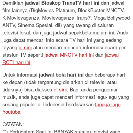
Demikian
dan jadwal
jadwal Bioskop TransTV hari ini
film lainnya (BigMovies Platinum, BlockBuster MNCTV,
K-Movievaganza, Movievaganza Trans7, Mega Bollywood
ANTV, Sinema Spesial, dll) yang tayang di saluran
televisi lokal, dan juga jadwal sepakbola malam ini. Anda
juga dapat mencari info acara TV hari ini yang sedang
tayang
di sini
atau mencari mencari informasi acara per
stasiun TV seperti
jadwal MNCTV hari ini
dan
jadwal
RCTI hari ini
.
Untuk informasi
dan beberapa hari
jadwal bola hari ini
ke depan (tidak tergantung disiarkan di televisi atau
tidaknya) bisa diakses
di sini
. Bagi anda penggemar
musik, anda juga dapat mencari informasi lagu-lagu yang
sedang populer di Indonesia berdasarkan
tangga lagu
Youtube
.
CATATAN:
(*) Peringatan: Saat ini BANYAK stasiun televisi yang