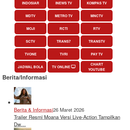
INDOSIAR
INEWS TV
KOMPAS TV
MDTV
METRO TV
MNCTV
MOJI
RCTI
RTV
SCTV
TRANS7
TRANSTV
TVONE
TVRI
PAY TV
CHART
JADWAL BOLA
TV ONLINE
YOUTUBE
Berita/Informasi
Berita & Informasi
26 Maret 2026
Trailer Resmi Moana Versi Live-Action Tampilkan
Dw…