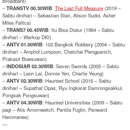
Broadbent)
–
:
The Last Full Measure
(2019 –
TRANSTV 00.30WIB
Sabtu dinihari – Sebastian Stan, Alison Sudol, Asher
Miles Fallica)
–
: Itu Bisa Diatur (1984 – Sabtu
TRANS7 00.45WIB
dinihari – Warkop DKI)
–
: 102 Bangkok Robbery (2004 – Sabtu
ANTV 01.00WIB
dinihari – Amphol Lumpoon, Chatchai Plengpanich,
Prakasit Bowsuwan)
–
: Seven Swords (2005 – Sabtu
INDOSIAR 02.30WIB
dinihari – Leon Lai, Donnie Yen, Charlie Yeung)
–
: Haunted School (2016 – Sabtu
ANTV 02.30WIB
dinihari – Supathat Opas, Ryu Ingkarat Damrongsakkul,
Pongsak Pongsuwan)
–
: Haunted Universities (2009 – Sabtu
ANTV 04.30WIB
pagi – Atis Amornwetch, Pantila Fuglin, Panward
Hemmanee)
—