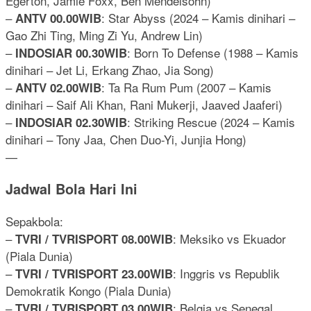
Egerton, Jamie Foxx, Ben Mendelsohn)
–
: Star Abyss (2024 – Kamis dinihari –
ANTV 00.00WIB
Gao Zhi Ting, Ming Zi Yu, Andrew Lin)
–
: Born To Defense (1988 – Kamis
INDOSIAR 00.30WIB
dinihari – Jet Li, Erkang Zhao, Jia Song)
–
: Ta Ra Rum Pum (2007 – Kamis
ANTV 02.00WIB
dinihari – Saif Ali Khan, Rani Mukerji, Jaaved Jaaferi)
–
: Striking Rescue (2024 – Kamis
INDOSIAR 02.30WIB
dinihari – Tony Jaa, Chen Duo-Yi, Junjia Hong)
—
Jadwal Bola Hari Ini
Sepakbola:
–
: Meksiko vs Ekuador
TVRI / TVRISPORT 08.00WIB
(Piala Dunia)
–
: Inggris vs Republik
TVRI / TVRISPORT 23.00WIB
Demokratik Kongo (Piala Dunia)
–
: Belgia vs Senegal
TVRI / TVRISPORT 03.00WIB