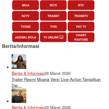
MOJI
RCTI
RTV
SCTV
TRANS7
TRANSTV
TVONE
TVRI
PAY TV
CHART
JADWAL BOLA
TV ONLINE
YOUTUBE
Berita/Informasi
Berita & Informasi
26 Maret 2026
Trailer Resmi Moana Versi Live-Action Tampilkan
Dw…
Berita & Informasi
20 Maret 2026