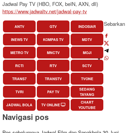
Jadwal Pay TV (HBO, FOX, beIN, AXN, dll)
https://www.jadwaltv.net/jadwal-pay-tv
Sebarkan
ANTV
GTV
INDOSIAR
INEWS TV
KOMPAS TV
MDTV
METRO TV
MNCTV
MOJI
RCTI
RTV
SCTV
TRANS7
TRANSTV
TVONE
SEDANG
TVRI
PAY TV
TAYANG
CHART
JADWAL BOLA
TV ONLINE
YOUTUBE
Navigasi pos
Pos sebelumnya
Jadwal Film dan Sepakbola 30 Juni