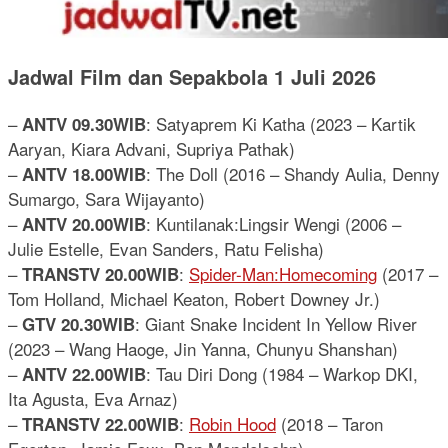
Jadwal Film dan Sepakbola 1 Juli 2026
–
: Satyaprem Ki Katha (2023 – Kartik
ANTV 09.30WIB
Aaryan, Kiara Advani, Supriya Pathak)
–
: The Doll (2016 – Shandy Aulia, Denny
ANTV 18.00WIB
Sumargo, Sara Wijayanto)
–
: Kuntilanak:Lingsir Wengi (2006 –
ANTV 20.00WIB
Julie Estelle, Evan Sanders, Ratu Felisha)
–
:
Spider-Man:Homecoming
(2017 –
TRANSTV 20.00WIB
Tom Holland, Michael Keaton, Robert Downey Jr.)
–
: Giant Snake Incident In Yellow River
GTV 20.30WIB
(2023 – Wang Haoge, Jin Yanna, Chunyu Shanshan)
–
: Tau Diri Dong (1984 – Warkop DKI,
ANTV 22.00WIB
Ita Agusta, Eva Arnaz)
–
:
Robin Hood
(2018 – Taron
TRANSTV 22.00WIB