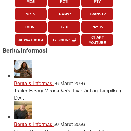
MOJI
RCTI
RTV
SCTV
TRANS7
TRANSTV
TVONE
TVRI
PAY TV
CHART
JADWAL BOLA
TV ONLINE
YOUTUBE
Berita/Informasi
Berita & Informasi
26 Maret 2026
Trailer Resmi Moana Versi Live-Action Tampilkan
Dw…
Berita & Informasi
20 Maret 2026