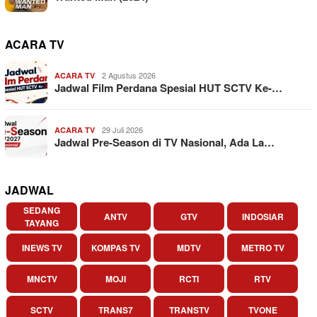
ACARA TV
2 Agustus 2026
ACARA TV
Jadwal Film Perdana Spesial HUT SCTV Ke-…
29 Juli 2026
ACARA TV
Jadwal Pre-Season di TV Nasional, Ada La…
JADWAL
SEDANG
ANTV
GTV
INDOSIAR
TAYANG
INEWS TV
KOMPAS TV
MDTV
METRO TV
MNCTV
MOJI
RCTI
RTV
SCTV
TRANS7
TRANSTV
TVONE