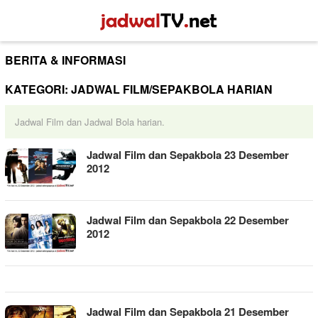
Loncat
Menu
ke
Mobile
konten
BERITA & INFORMASI
KATEGORI:
JADWAL FILM/SEPAKBOLA HARIAN
Jadwal Film dan Jadwal Bola harian.
Jadwal Film dan Sepakbola 23 Desember
2012
Jadwal Film dan Sepakbola 22 Desember
2012
Jadwal Film dan Sepakbola 21 Desember