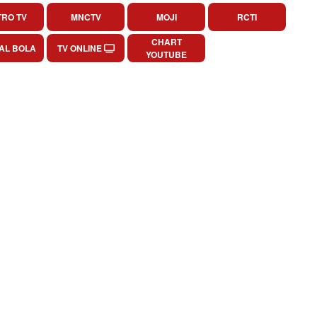
RO TV
MNCTV
MOJI
RCTI
CHART
AL BOLA
TV ONLINE
YOUTUBE