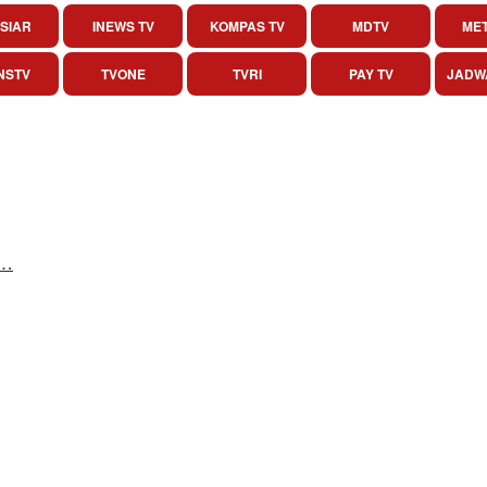
SIAR
INEWS TV
KOMPAS TV
MDTV
MET
NSTV
TVONE
TVRI
PAY TV
JADW
w…