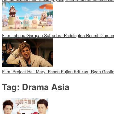
Film Labubu Garapan Sutradara Paddington Resmi Diumu
Film ‘Project Hail Mary’ Panen Pujian Kritikus, Ryan Gosli
Tag:
Drama Asia