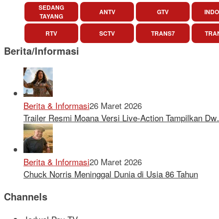
SEDANG
ANTV
GTV
INDO
TAYANG
RTV
SCTV
TRANS7
TRA
Berita/Informasi
Berita & Informasi
26 Maret 2026
Trailer Resmi Moana Versi Live-Action Tampilkan D
Berita & Informasi
20 Maret 2026
Chuck Norris Meninggal Dunia di Usia 86 Tahun
Channels