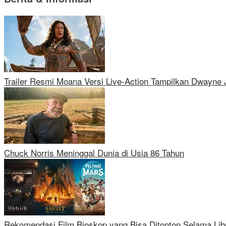
Trailer Resmi Moana Versi Live-Action Tampilkan Dwayne
Chuck Norris Meninggal Dunia di Usia 86 Tahun
Rekomendasi Film Bioskop yang Bisa Ditonton Selama Lib